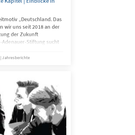
 Kapitel | Einblicke in
eitmotiv „Deutschland. Das
n wir uns seit 2018 an der
tung der Zukunft
-Adenauer-Stiftung sucht
was uns als Gesellschaft
m Weg in die Zukunft
.
Jahresberichte
die vielfältigen Aktivitäten
 dieser Bericht einen
men mit unserem
die Publikation das hohe
nz und die
 Mitarbeiterinnen und
sland wider.