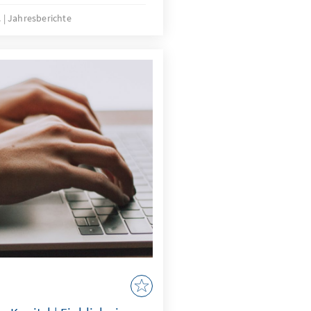
andemie weiter als
.
Jahresberichte