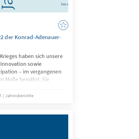
022 der Konrad-Adenauer-
Krieges haben sich unsere
 Innovation sowie
zipation – im vergangenen
em Maße bewährt. Sie
 notwendige Orientierung in
. Wir konnten unsere
7.
Jahresberichte
ezielt der Öffentlichkeit