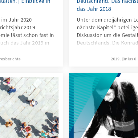
lten. | Einblicke in
Deutschland. Das nächste
das Jahr 2018
– im Jahr 2020 –
Unter dem dreijährigen L
richtsjahr 2019
nächste Kapitel“ beteilige
ie lässt schon fast in
Diskussion um die Gestal
auch das Jahr 2019 in
Deutschlands. Die Konrad
ert war.
Antworten auf die Frage, 
zusammenhält und auf de
resberichte
2019. június 6
antreibt. Dies zeigen auch 
des Jahres 2018, zu denen
Überblick bietet. Zusam
Internetangebot spiegelt 
Engagement, die Kompete
Leistungsbereitschaft der
Mitarbeiter im In- und Au