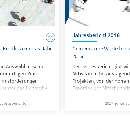
Jahresbericht 2016
| Einblicke in das Jahr
Gemeinsame Werte leben 
2016
eine Auswahl unserer
Der Jahresbericht gibt wi
er unruhigen Zeit.
Aktivitäten, herausragen
erausforderungen
Projekten, von der hohe
17 unter das Leitmotiv
Expertise der Mitarbeiter
t“. Zusammen mit
ihrem weltweiten Engage
gelt die Publikation
Menschenwürde, Freiheit 
Jahresberichte
2017. július 5.
ompetenz und die
Sie alle haben unseren g
tarbeiterinnen und
verdient.
d wider.