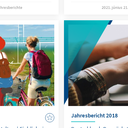
hen weiter unter
Hintergrund der Coronap
hresberichte
2021. június 21
 dass unsere
hochaktuell.
Jahr 2022 nicht an
Jahresbericht 2018