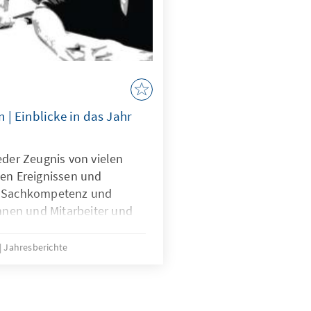
| Einblicke in das Jahr
eder Zeugnis von vielen
den Ereignissen und
n Sachkompetenz und
innen und Mitarbeiter und
ment für Demokratie,
und Rechtsstaatlichkeit.
Jahresberichte
roßen Dank mehr als