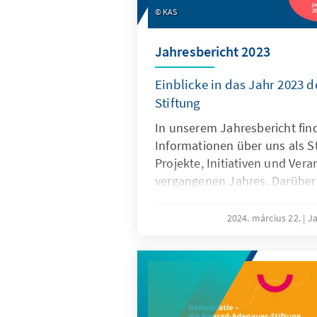
KAS
Jahresbericht 2023
Einblicke in das Jahr 2023 
Stiftung
In unserem Jahresbericht fin
Informationen über uns als S
Projekte, Initiativen und Ver
vergangenen Jahres. Darüber 
Inhalte zu unseren Schwerp
Fellowship mit Prof. Dr. Antje
2024. március 22.
Ja
den Hauptabteilungen, beson
Informationen zur Förderung
Kuratorium, zu verschiedene
unserem Freundeskreis und v