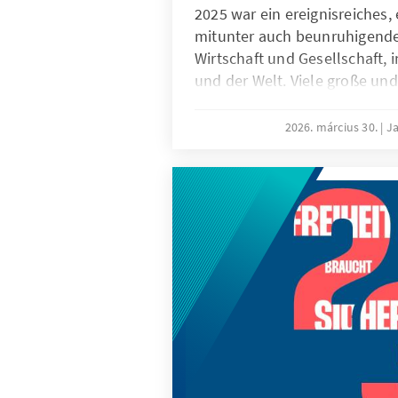
2025 war ein ereignisreiches,
mitunter auch beunruhigendes
Wirtschaft und Gesellschaft, 
und der Welt. Viele große und
Herausforderungen haben die
Adenauer-Stiftung im vergan
2026. március 30.
Ja
beeinflusst und werden uns w
Neue, bislang unbekannte A
auf die Tagesordnung dränge
Aufmerksamkeit widmen wer