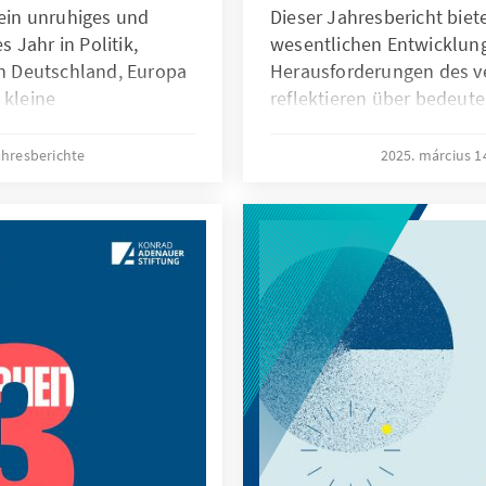
 ein unruhiges und
Dieser Jahresbericht biete
 Jahr in Politik,
wesentlichen Entwicklun
in Deutschland, Europa
Herausforderungen des v
 kleine
reflektieren über bedeu
 Arbeit der Konrad-
Ereignisse, die unsere Ar
genen Jahr maßgeblich
würdigen die verschiedene
hresberichte
2025. március 1
eiterhin begleiten.
die wir umgesetzt haben.
ufgaben werden zudem
einen Blick auf die Fortsc
n, denen wir unsere
Schwerpunktthemen und 
den.
von Kooperationen und Pa
Zusammenhang kommen a
und die Unterstützung du
Partner zur Sprache. Wir 
unseren Erfolgen beigetr
mit Zuversicht auf die 