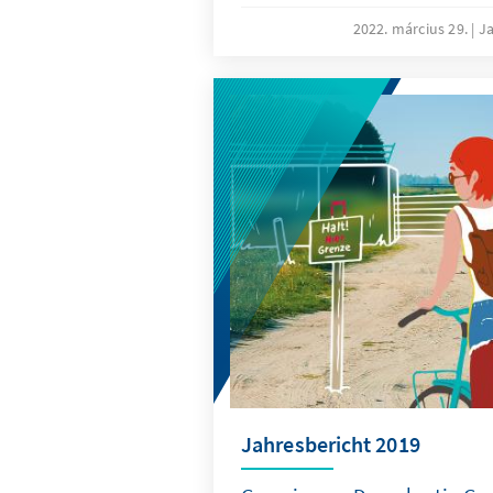
Demokratien standen und ste
2022. március 29.
Ja
Druck. Wir erwarten deshalb,
Schwerpunktthemen auch im 
Relevanz verlieren werden.
Jahresbericht 2019