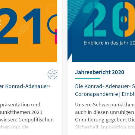
Jahresbericht 2020
der Konrad-Adenauer-
Die Konrad- Adenauer- St
Coronapandemie | Einbli
epräsentation und
Unsere Schwerpunktthem
rpunktthemen 2021
auch in diesen unruhigen
rwiesen. Geopolitischen
Orientierung gegeben: D
phen und die
Sicherheit, Innovation s
hr geprägt. Liberale
Partizipation erweisen si