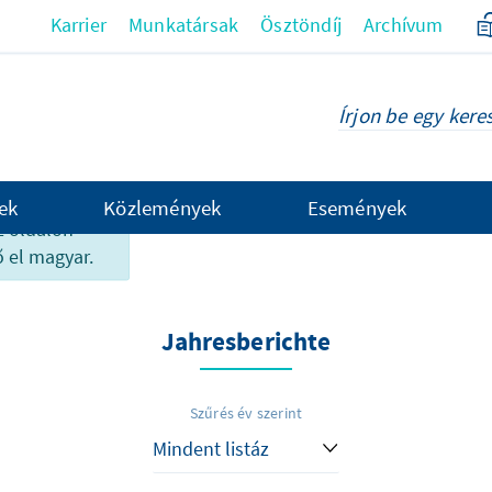
Karrier
Munkatársak
Ösztöndíj
Archívum
ek
Közlemények
Események
z oldalon
 el magyar.
Jahresberichte
Szűrés év szerint