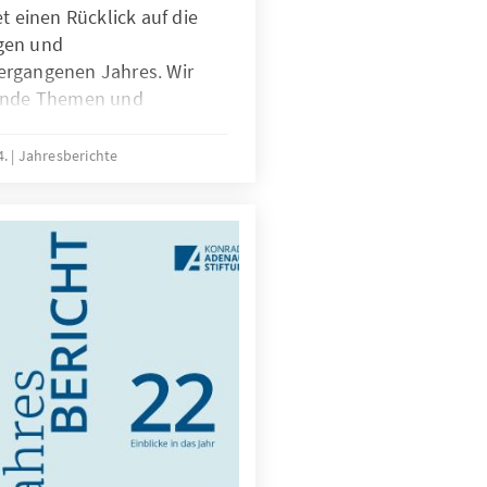
t einen Rücklick auf die
gen und
ergangenen Jahres. Wir
tende Themen und
beit geprägt haben, und
n Initiativen und Projekte,
4.
Jahresberichte
 Darüber hinaus werfen wir
hritte in unseren
betonen die Bedeutung
rtnerschaften. In diesem
uch besondere Jubiläen
rch unsere Förderer und
danken allen, die zu
agen haben, und blicken
kommenden Aufgaben.