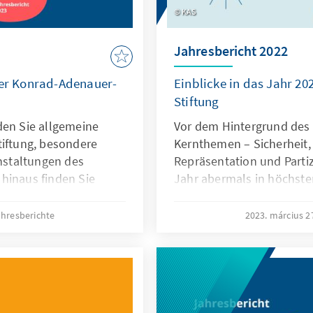
KAS
Jahresbericht 2022
der Konrad-Adenauer-
Einblicke in das Jahr 2
Stiftung
den Sie allgemeine
Vor dem Hintergrund des 
tiftung, besondere
Kernthemen – Sicherheit,
anstaltungen des
Repräsentation und Parti
hinaus finden Sie
Jahr abermals in höchs­t
unktthemen, unserem
haben unserer Arbeit die
 Boetius, Berichte aus
unruhigen Zeiten gegeben
hresberichte
2023. március 2
dere Jubiläen,
Positionen schärfen und g
, zum Vorstand, zum
vermitteln.
n Ausschüssen, zu
ieles mehr.