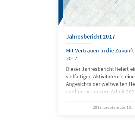
Jahresbericht 2017
Mit Vertrauen in die Zukunft 
2017
Dieser Jahresbericht liefert 
vielfältigen Aktivitäten in ein
Angesichts der weltweiten H
stellten wir unsere Arbeit 20
„Mit Vertrauen in die Zukunf
unserem Internetangebot spie
2018. szeptember 16.
das hohe Engagement, die K
Leistungsbereitschaft der Mi
Mitarbeiter im In- und Auslan