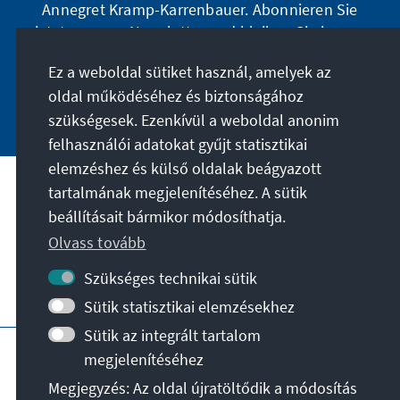
Annegret Kramp-Karrenbauer. Abonnieren Sie
jetzt unseren Newsletter und bleiben Sie immer
auf dem Laufenden.
Ez a weboldal sütiket használ, amelyek az
oldal működéséhez és biztonságához
Jetzt abonnieren
szükségesek. Ezenkívül a weboldal anonim
felhasználói adatokat gyűjt statisztikai
elemzéshez és külső oldalak beágyazott
tartalmának megjelenítéséhez. A sütik
A célunk
beállításait bármikor módosíthatja.
Olvass tovább
Kapcsolat
Szükséges technikai sütik
További ajánlatok az alapítványtól
Sütik statisztikai elemzésekhez
Sütik az integrált tartalom
Impresszum
Adatvédelem
megjelenítéséhez
Felhasználási feltételek
Megjegyzés: Az oldal újratöltődik a módosítás
Erklärung zur Barrierefreiheit
Barriere melden