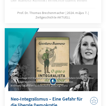
Der Nahost-Konflikt erreichte damit einen
neuen Höhepunkt. Doch wo liegen die
Ursprünge des Konflikts und wie kann die
Prof. Dr. Thomas Brechenmacher
2024. május 7.
Zeitgeschichte AKTUELL
Unversöhnlichkeit absoluter
Gebietsansprüche aufgebrochen werden? In
der neuen Ausgabe Zeitgeschichte Aktuell
blickt der Historiker Thomas Brechenmacher
auf die wechselvolle Geschichte der Region
und die Hintergründe, die 1948 zur
Staatsgründung Israels führten.
Fotocollage mit Material von picture alliance/ullstein bild/EPA/Tibor
Illyes; Gage Skidmore; Wikimedia Commons; Rue des
Archives/Tallandier/Süddeutsche Zeitung Photo
Neo-Integralismus – Eine Gefahr für
die liberale Demokratie