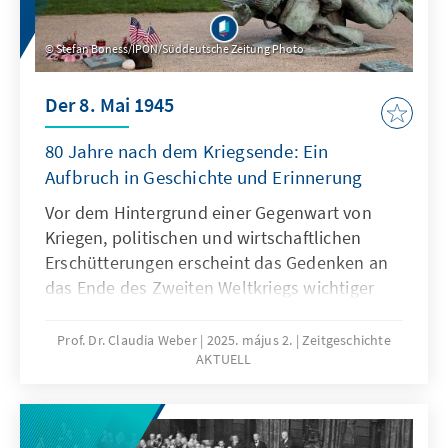
Stefan Boness/IPON/Süddeutsche Zeitung Photo
Der 8. Mai 1945
80 Jahre nach dem Kriegsende: Ein
Aufbruch in Geschichte und Erinnerung
Vor dem Hintergrund einer Gegenwart von
Kriegen, politischen und wirtschaftlichen
Erschütterungen erscheint das Gedenken an
das Ende des Zweiten Weltkriegs wichtiger
denn je. Gleichwohl konnte die Erinnerung an
die Schrecken dieser Zeit Europa nicht vor
Prof. Dr. Claudia Weber
2025. május 2.
Zeitgeschichte
AKTUELL
einem neuen Krieg bewahren. In der 19.
Ausgabe Zeitgeschichte Aktuell befasst sich
Claudia Weber mit der Frage, wie sich
Erinnerung verändert und vor welchen