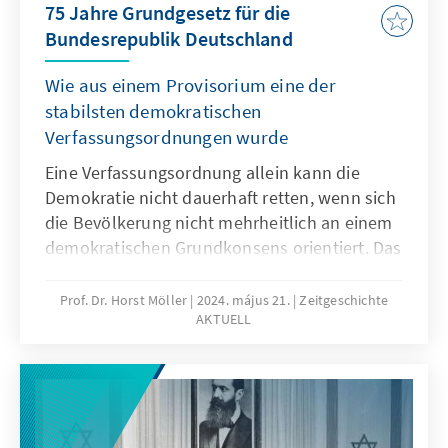
75 Jahre Grundgesetz für die
Repräsentationsideen verändert, erläutert
Bundesrepublik Deutschland
Heinrich Oberreuter.
Wie aus einem Provisorium eine der
stabilsten demokratischen
Verfassungsordnungen wurde
Eine Verfassungsordnung allein kann die
Demokratie nicht dauerhaft retten, wenn sich
die Bevölkerung nicht mehrheitlich an einem
demokratischen Grundkonsens orientiert. Das
zeigte das Scheitern der Weimarer Republik.
Welche Lehren die Väter und Mütter des
Prof. Dr. Horst Möller
2024. május 21.
Zeitgeschichte
AKTUELL
Grundgesetzes aus dieser Erfahrung zogen,
analysiert der Historiker Horst Möller in der
neuesten Ausgabe Zeitgeschichte Aktuell.