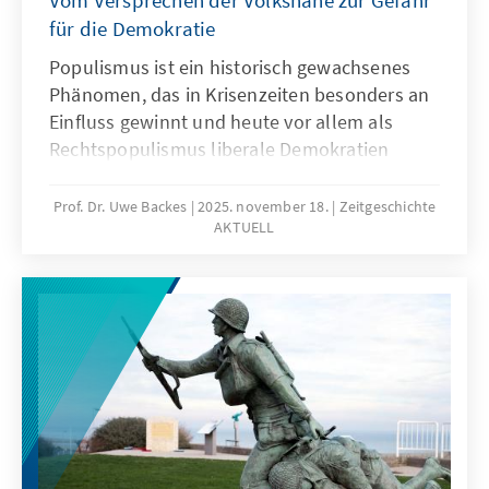
Vom Versprechen der Volksnähe zur Gefahr
für die Demokratie
Populismus ist ein historisch gewachsenes
Phänomen, das in Krisenzeiten besonders an
Einfluss gewinnt und heute vor allem als
Rechtspopulismus liberale Demokratien
herausfordert. Uwe Backes zeigt in der 20.
Ausgabe von Zeitgeschichte Aktuell, dass nur
Prof. Dr. Uwe Backes
2025. november 18.
Zeitgeschichte
AKTUELL
sachliche Auseinandersetzung und
realistische Reformen dem populistischen
Trend wirksam entgegentreten können. Im
Mittelpunkt steht dabei die Frage, wie
Demokratie und politische Kultur
widerstandsfähig gegenüber populistischen
Versuchungen bleiben können.