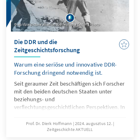
ap/dpa/picture alliance/Süddeutsche Zeitung Photo
Die DDR und die
Zeitgeschichtsforschung
Warum eine seriöse und innovative DDR-
Forschung dringend notwendig ist.
Seit geraumer Zeit beschäftigen sich Forscher
mit den beiden deutschen Staaten unter
beziehungs- und
verflechtungsgeschichtlichen Perspektiven. In
den Fokus rückt dabei die Analyse der teils
gemeinsamen, teils unterschiedlichen
Prof. Dr. Dierk Hoffmann
2024. augusztus 12.
Zeitgeschichte AKTUELL
Erfahrungen und Erwartungshaltungen der
Menschen im geteilten Deutschland. Die