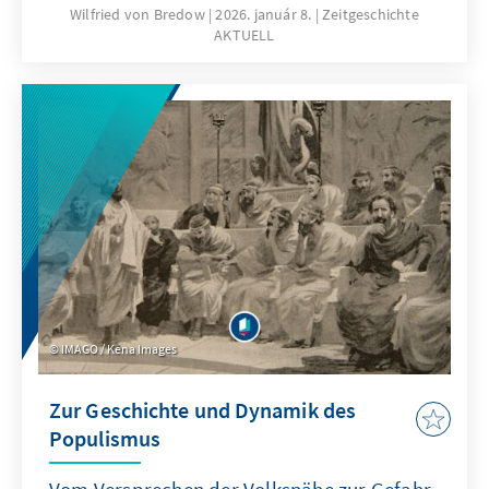
nationale, europäische und transatlantische
Wilfried von Bredow
2026. január 8.
Zeitgeschichte
AKTUELL
Interessen immer wieder neu austarieren.
Wilfried von Bredow zeigt in der 21. Ausgabe
von Zeitgeschichte AKTUELL, wie diese
Spannungen unmittelbare Folgen für Auftrag,
Ausrüstung und Rolle der Bundeswehr haben.
Im Mittelpunkt steht die Frage, wie
Deutschland und Europa ihre
sicherheitspolitische Handlungsfähigkeit
unter veränderten strategischen und
technologischen Bedingungen sichern
können.
IMAGO / Kena Images
Zur Geschichte und Dynamik des
Populismus