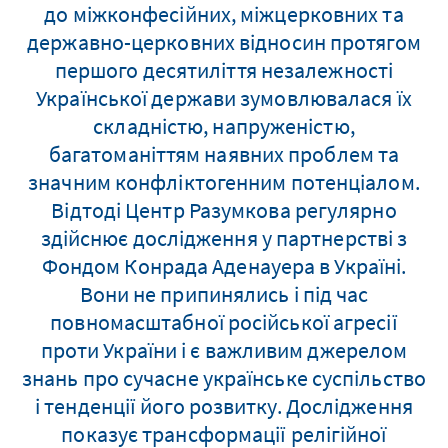
до міжконфесійних, міжцерковних та
державно-церковних відносин протягом
першого десятиліття незалежності
Української держави зумовлювалася їх
складністю, напруженістю,
багатоманіттям наявних проблем та
значним конфліктогенним потенціалом.
Відтоді Центр Разумкова регулярно
здійснює дослідження у партнерстві з
Фондом Конрада Аденауера в Україні.
Вони не припинялись і під час
повномасштабної російської агресії
проти України і є важливим джерелом
знань про сучасне українське суспільство
і тенденції його розвитку. Дослідження
показує трансформації релігійної