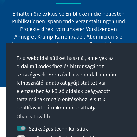
Erhalten Sie exklusive Einblicke in die neuesten
Publikationen, spannende Veranstaltungen und
Projekte direkt von unserer Vorsitzenden
Annegret Kramp-Karrenbauer. Abonnieren Sie
jetzt unseren Newsletter und bleiben Sie immer
auf dem Laufenden.
Ez a weboldal sütiket használ, amelyek az
oldal működéséhez és biztonságához
Jetzt abonnieren
szükségesek. Ezenkívül a weboldal anonim
felhasználói adatokat gyűjt statisztikai
elemzéshez és külső oldalak beágyazott
tartalmának megjelenítéséhez. A sütik
A célunk
beállításait bármikor módosíthatja.
Olvass tovább
Kapcsolat
Szükséges technikai sütik
További ajánlatok az alapítványtól