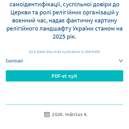
самоідентифікації, суспільної довіри до
Церкви та ролі релігійних організацій у
воєнний час, надає фактичну картину
релігійного ландшафту України станом на
2025 рік.
Ez a kiadvány más nyelveken is elérhető
PDF-et nyit
2026. március 4.