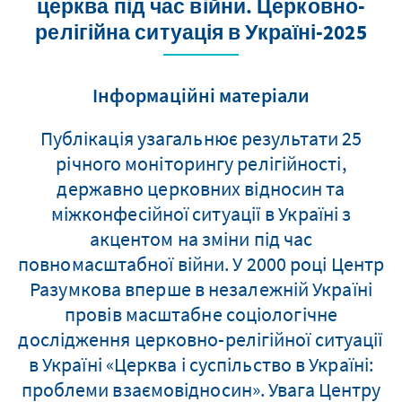
церква під час війни. Церковно-
релігійна ситуація в Україні-2025
Інформаційні матеріали
Публікація узагальнює результати 25
річного моніторингу релігійності,
державно церковних відносин та
міжконфесійної ситуації в Україні з
акцентом на зміни під час
повномасштабної війни. У 2000 році Центр
Разумкова вперше в незалежній Україні
провів масштабне соціологічне
дослідження церковно-релігійної ситуації
в Україні «Церква і суспільство в Україні:
проблеми взаємовідносин». Увага Центру