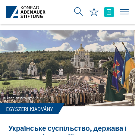
Ugrás a fő tartalomhoz
kapelanstvo.ugcc.ua
EGYSZERI KIADVÁNY
Українське суспільство, держава і