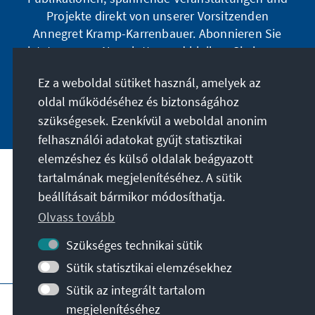
Projekte direkt von unserer Vorsitzenden
Annegret Kramp-Karrenbauer. Abonnieren Sie
jetzt unseren Newsletter und bleiben Sie immer
auf dem Laufenden.
Ez a weboldal sütiket használ, amelyek az
oldal működéséhez és biztonságához
Jetzt abonnieren
szükségesek. Ezenkívül a weboldal anonim
felhasználói adatokat gyűjt statisztikai
elemzéshez és külső oldalak beágyazott
tartalmának megjelenítéséhez. A sütik
A célunk
beállításait bármikor módosíthatja.
Olvass tovább
Kapcsolat
Szükséges technikai sütik
További ajánlatok az alapítványtól
Sütik statisztikai elemzésekhez
Sütik az integrált tartalom
Impresszum
Adatvédelem
megjelenítéséhez