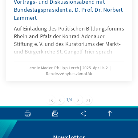
Vortrags- und Diskussionsabend mit
Bundestagspräsident a. D. Prof. Dr. Norbert
Lammert
Auf Einladung des Politischen Bildungsforums
Rheinland-Pfalz der Konrad-Adenauer-
Stiftung e. V. und des Kuratoriums der Markt-
und Bürgerkirche St. Gangolf Trier sprach
Prof. Dr. Norbert Lammert, ehemaliger
Bundestagspräsident und Vorsitzender der
Leonie Mader, Philipp Lerch
2025. április 2.
Rendezvénybeszámolók
Konrad-Adenauer-Stiftung e. V., zum Thema
"Demokratie braucht Demokraten".
1
/4
Newsletter