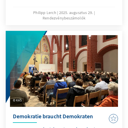
Vorführung des historischen ZDF/ARTE-
Fernsehfilms „An einem Tag im September“
Philipp Lerch
2025. augusztus 29.
Rendezvénybeszámolók
unter der Schirmherrschaft von
Bundestagspräsidentin Julia Klöckner MdB.
KAS
Demokratie braucht Demokraten