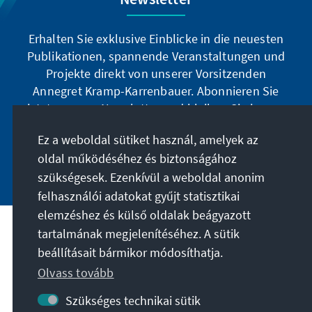
Erhalten Sie exklusive Einblicke in die neuesten
Publikationen, spannende Veranstaltungen und
Projekte direkt von unserer Vorsitzenden
Annegret Kramp-Karrenbauer. Abonnieren Sie
jetzt unseren Newsletter und bleiben Sie immer
auf dem Laufenden.
Ez a weboldal sütiket használ, amelyek az
oldal működéséhez és biztonságához
Jetzt abonnieren
szükségesek. Ezenkívül a weboldal anonim
felhasználói adatokat gyűjt statisztikai
elemzéshez és külső oldalak beágyazott
tartalmának megjelenítéséhez. A sütik
A célunk
beállításait bármikor módosíthatja.
Olvass tovább
Kapcsolat
Szükséges technikai sütik