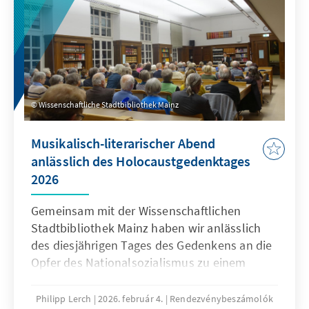
Wissenschaftliche Stadtbibliothek Mainz
Musikalisch-literarischer Abend
anlässlich des Holocaustgedenktages
2026
Gemeinsam mit der Wissenschaftlichen
Stadtbibliothek Mainz haben wir anlässlich
des diesjährigen Tages des Gedenkens an die
Opfer des Nationalsozialismus zu einem
musikalisch-literarischen Abend zur
Politischen Bildung eingeladen.
Philipp Lerch
2026. február 4.
Rendezvénybeszámolók