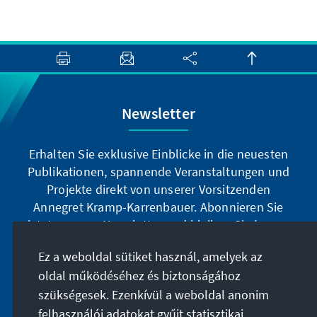
Newsletter
Erhalten Sie exklusive Einblicke in die neuesten
Publikationen, spannende Veranstaltungen und
Projekte direkt von unserer Vorsitzenden
Annegret Kramp-Karrenbauer. Abonnieren Sie
jetzt unseren Newsletter und bleiben Sie immer
auf dem Laufenden.
Ez a weboldal sütiket használ, amelyek az
oldal működéséhez és biztonságához
Jetzt abonnieren
szükségesek. Ezenkívül a weboldal anonim
felhasználói adatokat gyűjt statisztikai