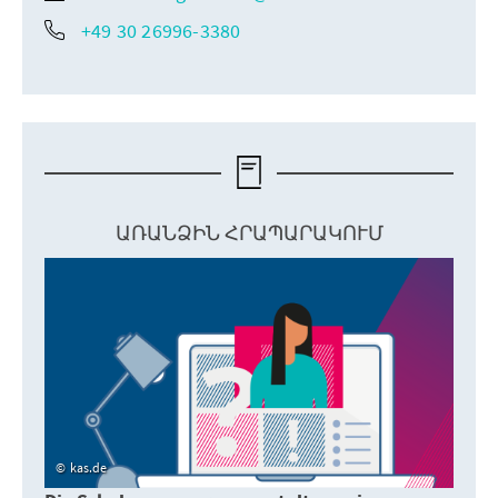
+49 30 26996-3380
ԱՌԱՆՁԻՆ ՀՐԱՊԱՐԱԿՈՒՄ
kas.de