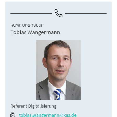
ԿԱՊԻ ՄԻՋՈՑՆԵՐ
Tobias Wangermann
Referent Digitalisierung
tobias.wangermann@kas.de