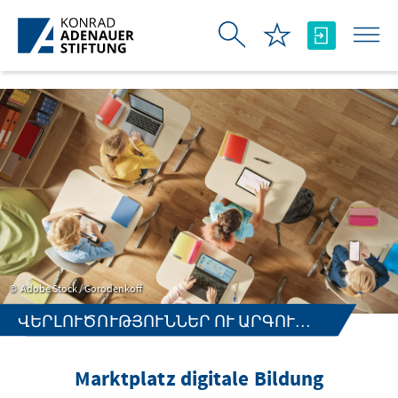
Skip to Main Content
Adobe Stock / Gorodenkoff
ՎԵՐԼՈՒԾՈՒԹՅՈՒՆՆԵՐ ՈՒ ԱՐԳՈՒՄԵՆՏՆԵՐ
Marktplatz digitale Bildung