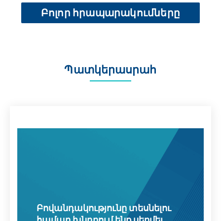
Բոլոր հրապարակումները
Պատկերասրահ
Բովանդակությունը տեսնելու
համար խնդրում ենք սեղմել