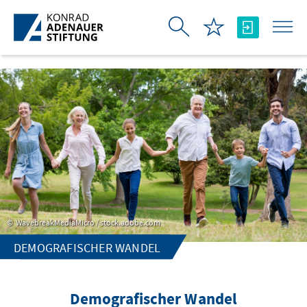
Skip to Main Content
WavebreakMediaMicro / stock.adobe.com
DEMOGRAFISCHER WANDEL
Demografischer Wandel