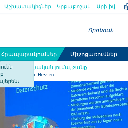
Աշխատակիցներ
Կրթաթոշակ
Արխիվ
Հրապարակումներ
Միջոցառումներ
ի
ունն
կազմակերպչական լումա, ջանք
մբ
ntisemitismus in Hessen
այերեն։