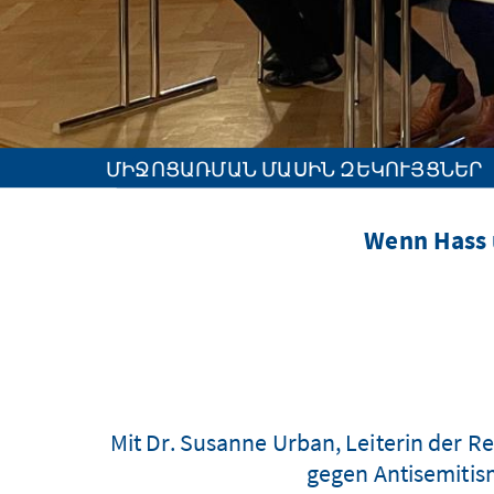
ՄԻՋՈՑԱՌՄԱՆ ՄԱՍԻՆ ԶԵԿՈՒՅՑՆԵՐ
Wenn Hass 
Mit Dr. Susanne Urban, Leiterin der 
gegen Antisemitis