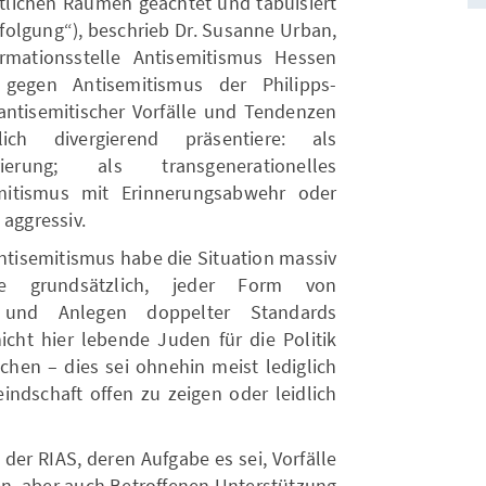
ftlichen Räumen geächtet und tabuisiert
rfolgung“), beschrieb Dr. Susanne Urban,
rmationsstelle Antisemitismus Hessen
gegen Antisemitismus der Philipps-
antisemitischer Vorfälle und Tendenzen
ch divergierend präsentiere: als
ativierung; als transgenerationelles
mitismus mit Erinnerungsabwehr oder
 aggressiv.
ntisemitismus habe die Situation massiv
sie grundsätzlich, jeder Form von
g und Anlegen doppelter Standards
cht hier lebende Juden für die Politik
chen – dies sei ohnehin meist lediglich
indschaft offen zu zeigen oder leidlich
 der RIAS, deren Aufgabe es sei, Vorfälle
, aber auch Betroffenen Unterstützung