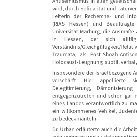
Antisemitismus in allen gesellscha
wird, durch Solidarität und Täterve
Leiterin der Recherche- und Info
(RIAS Hessen) und Beauftragte 
Universität Marburg, die Ausmaße 
in Hessen, der sich alltägli
Verständnis/Gleichgültigkeit/Rel
Traumata, als Post-Shoah-Antise
Holocaust-Leugnung; subtil, verbal,
Insbesondere der Israelbezogene A
verschärft. Hier appellierte 
Delegitimierung, Dämonisierun
entgegenzutreten und schon gar ni
eines Landes verantwortlich zu ma
ein willkommenes Vehikel, Judenfe
zu bedeckmänteln.
Dr. Urban erläuterte auch die Arbeit
aufzunehmen und zu dokumentieren