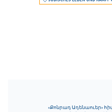
«Քոնրադ Ադենաուեր» հ