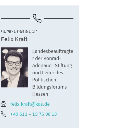
ԿԱՊԻ ՄԻՋՈՑՆԵՐ
Felix Kraft
Landesbeauftragte
r der Konrad-
Adenauer-Stiftung
und Leiter des
Politischen
Bildungsforums
Hessen
felix.kraft@kas.de
+49 611 – 15 75 98 13