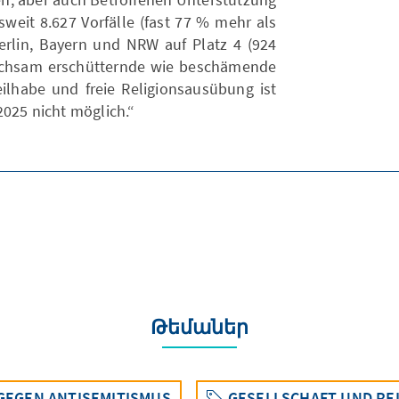
weit 8.627 Vorfälle (fast 77 % mehr als
Berlin, Bayern und NRW auf Platz 4 (924
leichsam erschütternde wie beschämende
eilhabe und freie Religionsausübung ist
2025 nicht möglich.“
Թեմաներ
GEGEN ANTISEMITISMUS
GESELLSCHAFT UND RE