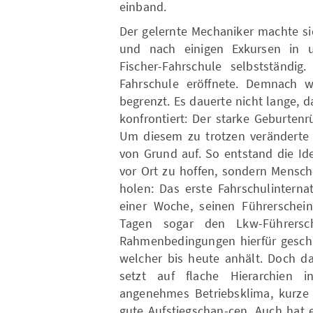
einband.
Der gelernte Mechaniker machte si
und nach einigen Exkursen in un
Fischer-Fahrschule selbstständig
Fahrschule eröffnete. Demnach 
begrenzt. Es dauerte nicht lange, 
konfrontiert: Der starke Geburten
Um diesem zu trotzen veränderte 
von Grund auf. So entstand die Id
vor Ort zu hoffen, sondern Mensc
holen: Das erste Fahrschulintern
einer Woche, seinen Führerschein
Tagen sogar den Lkw-Führersc
Rahmenbedingungen hierfür geschaf
welcher bis heute anhält. Doch da
setzt auf flache Hierarchien i
angenehmes Betriebsklima, kurze
gute Aufstiegschan-cen. Auch hat 