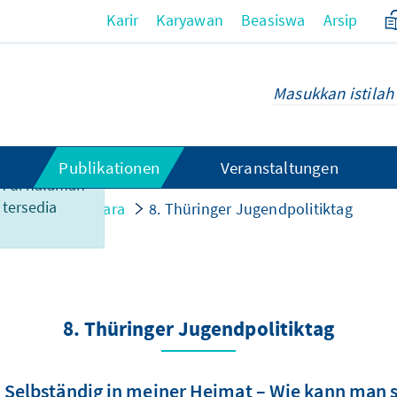
Karir
Karyawan
Beasiswa
Arsip
Publikationen
Veranstaltungen
n di halaman
 tersedia
isipasi dalam acara
8. Thüringer Jugendpolitiktag
8. Thüringer Jugendpolitiktag
, Selbständig in meiner Heimat – Wie kann man 