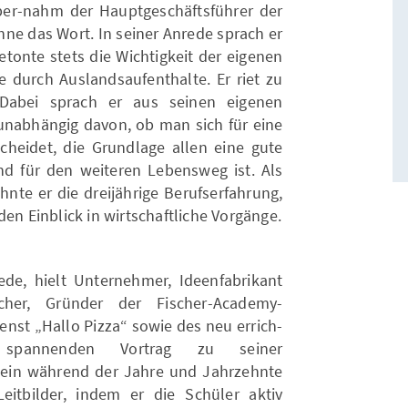
ber-nahm der Hauptgeschäftsführer der
hne das Wort. In seiner Anrede sprach er
tonte stets die Wichtigkeit der eigenen
e durch Auslandsaufenthalte. Er riet zu
 Dabei sprach er aus seinen eigenen
unabhängig davon, ob man sich für eine
heidet, die Grundlage allen eine gute
nd für den weiteren Lebensweg ist. Als
hnte er die dreijährige Berufserfahrung,
den Einblick in wirtschaftliche Vorgänge.
e, hielt Unternehmer, Ideenfabrikant
cher, Gründer der Fischer-Academy-
enst „Hallo Pizza“ sowie des neu errich-
n spannenden Vortrag zu seiner
 sein während der Jahre und Jahrzehnte
itbilder, indem er die Schüler aktiv