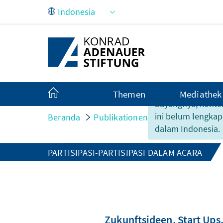
Skip to Main Content
Themen
Mediathek
Sayangnya, konte
ini belum lengkap
Beranda
Publikationen
Partisipasi-part
dalam Indonesia.
PARTISIPASI-PARTISIPASI DALAM ACARA
Zukunftsideen, Start Ups