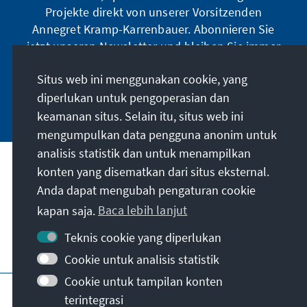
Projekte direkt von unserer Vorsitzenden
Annegret Kramp-Karrenbauer. Abonnieren Sie
jetzt unseren Newsletter und bleiben Sie immer
auf dem Laufenden.
Situs web ini menggunakan cookie, yang
diperlukan untuk pengoperasian dan
Jetzt abonnieren
keamanan situs. Selain itu, situs web ini
mengumpulkan data pengguna anonim untuk
analisis statistik dan untuk menampilkan
Misi kami
konten yang disematkan dari situs eksternal.
Anda dapat mengubah pengaturan cookie
Kontak
kapan saja.
Baca lebih lanjut
Teknis cookie yang diperlukan
Penawaran lebih lanjut dari yayasan
Cookie untuk analisis statistik
Cookie untuk tampilan konten
Jejak
Kebijakan privasi
Syarat penggunaan
terintegrasi
Erklärung zur Barrierefreiheit
Barriere melden