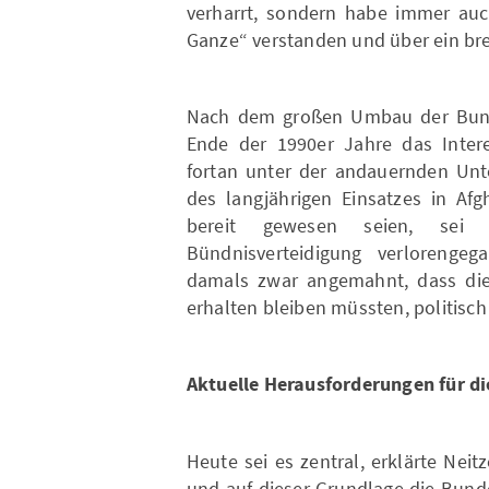
verharrt, sondern habe immer auch
Ganze“ verstanden und über ein brei
Nach dem großen Umbau der Bund
Ende der 1990er Jahre das Inter
fortan unter der andauernden Unte
des langjährigen Einsatzes in Afgh
bereit gewesen seien, sei
Bündnisverteidigung verlorenge
damals zwar angemahnt, dass di
erhalten bleiben müssten, politisc
Aktuelle Herausforderungen für d
Heute sei es zentral, erklärte Nei
und auf dieser Grundlage die Bund