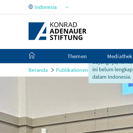
Skip to Main Content
Themen
Mediathek
Sayangnya, konte
ini belum lengkap
Beranda
Publikationen
Partisipasi-part
dalam Indonesia.