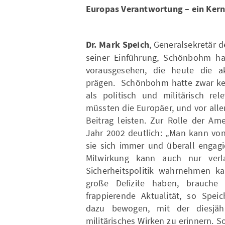
Europas Verantwortung – ein Ker
Dr. Mark Speich
, Generalsekretär d
seiner Einführung, Schönbohm ha
vorausgesehen, die heute die ak
prägen. Schönbohm hatte zwar kei
als politisch und militärisch re
müssten die Europäer, und vor all
Beitrag leisten. Zur Rolle der A
Jahr 2002 deutlich: „Man kann von
sie sich immer und überall engagi
Mitwirkung kann auch nur verla
Sicherheitspolitik wahrnehmen k
große Defizite haben, brauche 
frappierende Aktualität, so Spei
dazu bewogen, mit der diesjäh
militärisches Wirken zu erinnern.