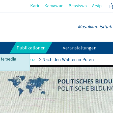
Karir
Karyawan
Beasiswa
Arsip
Publikationen
Veranstaltungen
n di halaman
 tersedia
isipasi dalam acara
Nach den Wahlen in Polen