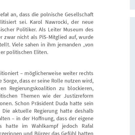
fał an, dass die polnische Gesellschaft
itisiert sei. Karol Nawrocki, der neue
sischer Politiker. Als Leiter Museum des
er zwar nicht als PiS-Mitglied auf, wurde
tellt. Viele sahen in ihm jemanden „von
r politischen Eliten.
itioniert – möglicherweise weiter rechts
ie Sorge, dass er seine Rolle nutzen wird,
en Regierungskoalition zu blockieren,
litischen Themen wie der Justizreform
nen. Schon Präsident Duda hatte sein
. Die aktuelle Regierung hatte deshalb
lten – in der Hoffnung, dass der eigene
es hatte im Wahlkampf jedoch Rafal
ürgerinnen und Bürger das Gefühl hatten