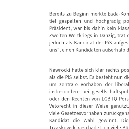
Bereits zu Beginn merkte Łada-Kone
tief gespalten und hochgradig pol
Präsident, war bis dahin kein klas
Zweiten Weltkriegs in Danzig, trat 
jedoch als Kandidat der PiS aufges
uns“, einen Kandidaten außerhalb de
Nawrocki hatte sich klar rechts pos
als die PiS selbst. Es besteht nun d
um zentrale Vorhaben der liberal
insbesondere bei gesellschaftspo
oder den Rechten von LGBTQ-Perso
Vetorecht in dieser Weise genutzt
viele Gesetzesvorhaben zurückgeha
Kandidat die Wahl gewinnt. Di
Trzaskowski geschadet, da viele B