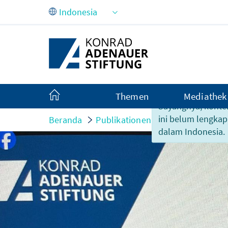
Skip to Main Content
Themen
Mediathek
Sayangnya, konte
ini belum lengkap
Beranda
Publikationen
Partisipasi-part
dalam Indonesia.