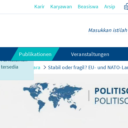
Karir
Karyawan
Beasiswa
Arsip
Publikationen
Veranstaltungen
n di halaman
 tersedia
isipasi dalam acara
Stabil oder fragil? EU- und NATO-L