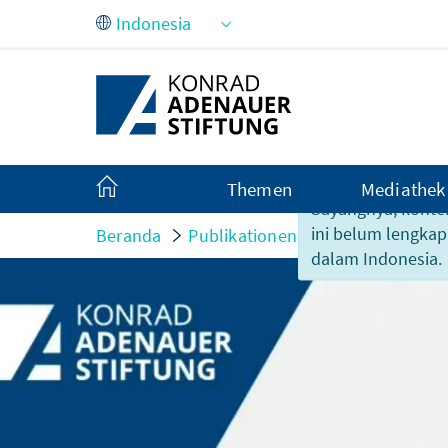
Skip to Main Content
Themen
Mediathek
Sayangnya, konte
ini belum lengkap
Beranda
Publikationen
Partisipasi-part
dalam Indonesia.