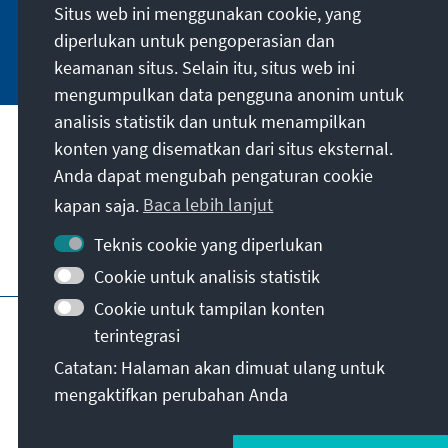
Situs web ini menggunakan cookie, yang
diperlukan untuk pengoperasian dan
Jetzt abonnieren
keamanan situs. Selain itu, situs web ini
mengumpulkan data pengguna anonim untuk
analisis statistik dan untuk menampilkan
Misi kami
konten yang disematkan dari situs eksternal.
Anda dapat mengubah pengaturan cookie
Kontak
kapan saja.
Baca lebih lanjut
Teknis cookie yang diperlukan
Penawaran lebih lanjut dari yayasan
Cookie untuk analisis statistik
Cookie untuk tampilan konten
Jejak
Kebijakan privasi
Syarat penggunaan
terintegrasi
Erklärung zur Barrierefreiheit
Barriere melden
Catatan: Halaman akan dimuat ulang untuk
Peta situs
mengaktifkan perubahan Anda
© Konrad-Adenauer-Stiftung e.V. 2026