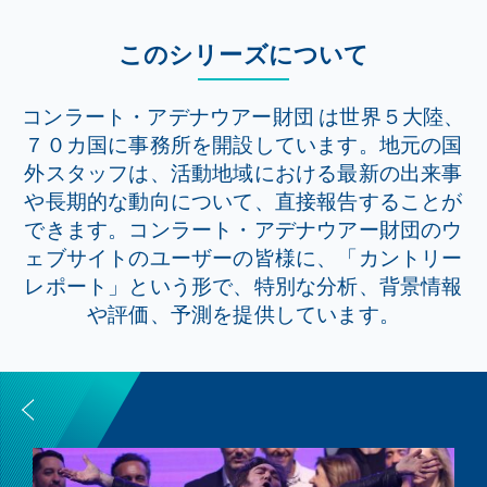
このシリーズについて
コンラート・アデナウアー財団 は世界５大陸、
７０カ国に事務所を開設しています。地元の国
外スタッフは、活動地域における最新の出来事
や長期的な動向について、直接報告することが
できます。コンラート・アデナウアー財団のウ
ェブサイトのユーザーの皆様に、「カントリー
レポート」という形で、特別な分析、背景情報
や評価、予測を提供しています。