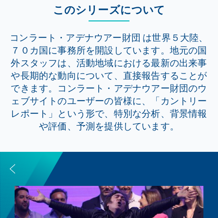
このシリーズについて
コンラート・アデナウアー財団 は世界５大陸、
７０カ国に事務所を開設しています。地元の国
外スタッフは、活動地域における最新の出来事
や長期的な動向について、直接報告することが
できます。コンラート・アデナウアー財団のウ
ェブサイトのユーザーの皆様に、「カントリー
レポート」という形で、特別な分析、背景情報
や評価、予測を提供しています。