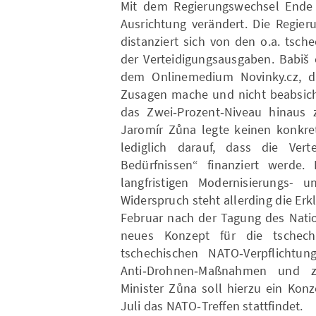
Mit dem Regierungswechsel Ende 2
Ausrichtung verändert. Die Regier
distanziert sich von den o.a. tsc
der Verteidigungsausgaben. Babiš 
dem Onlinemedium Novinky.cz, d
Zusagen mache und nicht beabsich
das Zwei‑Prozent‑Niveau hinaus z
Jaromír Zůna legte keinen konkre
lediglich darauf, dass die Vert
Bedürfnissen“ finanziert werde
langfristigen Modernisierungs- 
Widerspruch steht allerding die Er
Februar nach der Tagung des Natio
neues Konzept für die tschec
tschechischen NATO‑Verpflichtu
Anti‑Drohnen‑Maßnahmen und zu
Minister Zůna soll hierzu ein Kon
Juli das NATO‑Treffen stattfindet.