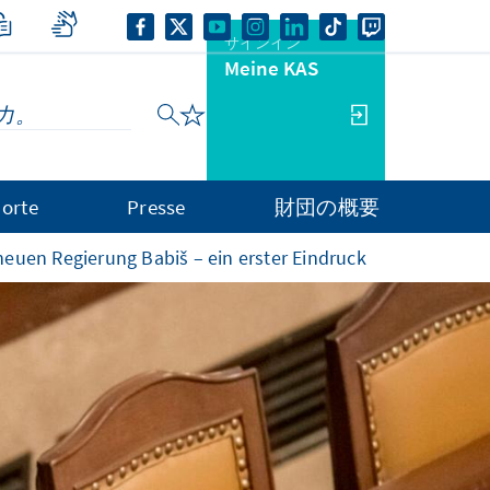
サインイン
Meine KAS
orte
Presse
財団の概要
neuen Regierung Babiš – ein erster Eindruck