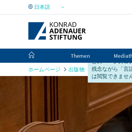
メインコンテンツにスキップ
Themen
Mediat
このページのコ
残念ながら「言
ホームページ
出版物
国別リポート
は閲覧できませ