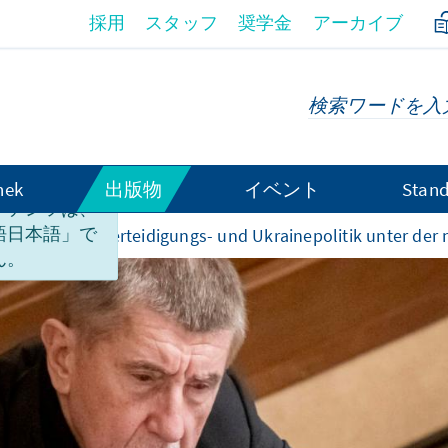
採用
スタッフ
奨学金
アーカイブ
hek
出版物
イベント
Stand
ンテンツは、
語日本語」で
Tschechiens Verteidigungs- und Ukrainepolitik unter der 
ん。