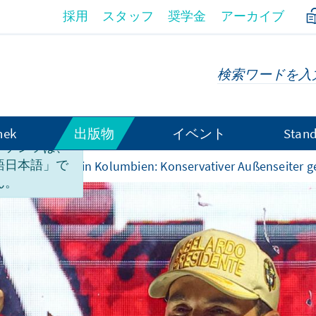
採用
スタッフ
奨学金
アーカイブ
hek
出版物
イベント
Stand
ンテンツは、
語日本語」で
Überraschung in Kolumbien: Konservativer Außenseiter 
ん。