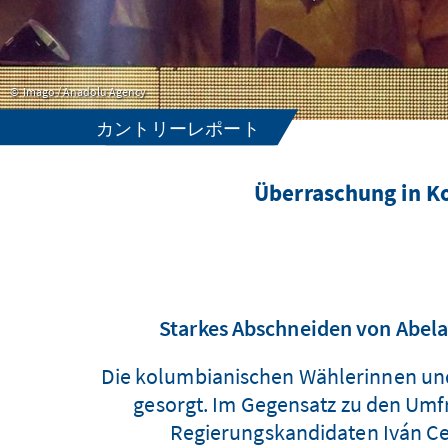
Imago / Anadolu Agency
カントリーレポート
Überraschung in K
Starkes Abschneiden von Abela
Die kolumbianischen Wählerinnen und
gesorgt. Im Gegensatz zu den Umfr
Regierungskandidaten Iván Cep