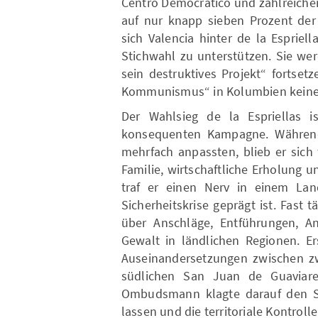
Centro Democrático und zahlreicher
auf nur knapp sieben Prozent de
sich Valencia hinter de la Espriell
Stichwahl zu unterstützen. Sie w
sein destruktives Projekt“ fortse
Kommunismus“ in Kolumbien keine 
Der Wahlsieg de la Espriellas i
konsequenten Kampagne. Während
mehrfach anpassten, blieb er sich 
Familie, wirtschaftliche Erholung 
traf er einen Nerv in einem Lan
Sicherheitskrise geprägt ist. Fast
über Anschläge, Entführungen, A
Gewalt in ländlichen Regionen. E
Auseinandersetzungen zwischen zw
südlichen San Juan de Guaviar
Ombudsmann klagte darauf den Sta
lassen und die territoriale Kontrol