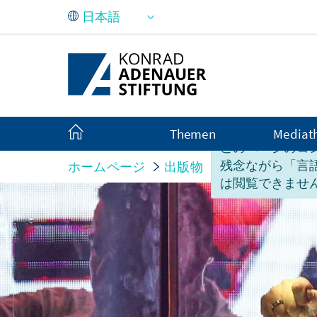
メインコンテンツにスキップ
Themen
Mediat
このページのコ
残念ながら「言
ホームページ
出版物
国別リポート
は閲覧できませ