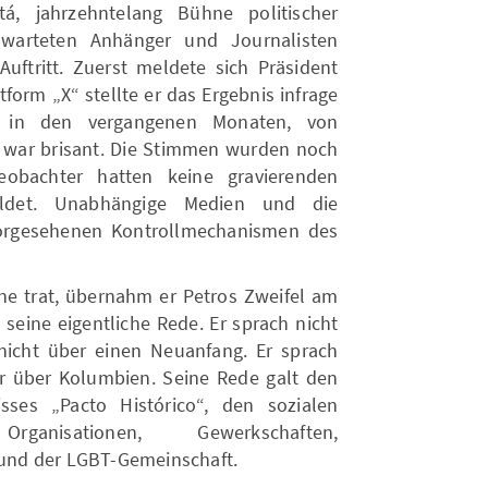
, jahrzehntelang Bühne politischer
warteten Anhänger und Journalisten
ftritt. Zuerst meldete sich Präsident
tform „X“ stellte er das Ergebnis infrage
 in den vergangenen Monaten, von
 war brisant. Die Stimmen wurden noch
beobachter hatten keine gravierenden
eldet. Unabhängige Medien und die
orgesehenen Kontrollmechanismen des
hne trat, übernahm er Petros Zweifel am
seine eigentliche Rede. Er sprach nicht
 nicht über einen Neuanfang. Er sprach
der über Kolumbien. Seine Rede galt den
ses „Pacto Histórico“, den sozialen
ganisationen, Gewerkschaften,
und der LGBT-Gemeinschaft.