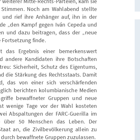
 weiterer Mitte-Rechts-Parteien, kam sie
r Stimmen. Noch am Wahlabend stellte
a und rief ihre Anhänger auf, ihn in der
erde „den Kampf gegen Iván Cepeda und
tzen und dazu beitragen, dass der „neue
Fortsetzung finde.
st das Ergebnis einer bemerkenswert
 andere Kandidaten ihre Botschaften
treu: Sicherheit, Schutz des Eigentums,
und die Stärkung des Rechtsstaats. Damit
d, das von einer sich verschärfenden
 täglich berichten kolumbianische Medien
ngriffe bewaffneter Gruppen und neue
rst wenige Tage vor der Wahl kosteten
ei Abspaltungen der FARC-Guerilla im
e über 50 Menschen das Leben. Der
at an, die Zivilbevölkerung allein zu
le durch bewaffnete Gruppen zuzulassen.