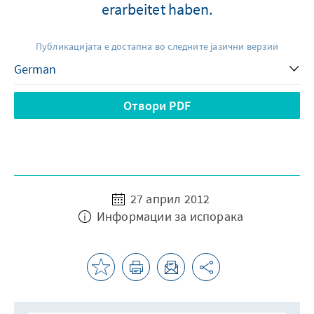
erarbeitet haben.
Публикацијата е достапна во следните јазични верзии
Отвори PDF
27 април 2012
Информации за испорака