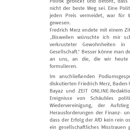
Politik geblickt und betont, das
nicht der beste Weg sei. Eine Pol
jeden Preis vermeidet, war für 
gewesen.
Fredrich Merz endete mit einem Zi
„Bisweilen wünschte ich mir s
verkrusteter Gewohnheiten in
Gesellschaft.“ Besser könne man d
an uns, an die, die wir heute 
formulieren.
Im anschließenden Podiumsgespr
diskutierten Friedrich Merz, Baden
Bayaz und ZEIT ONLINE-Redaktion
Ereignisse von Schäubles pol
Wiedervereinigung, der Aufsti
Herausforderungen der Finanz- und
dass der Erfolg der AfD kein rein
ein gesellschaftliches Misstrauen