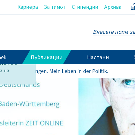
Кариера
За тимот
Стипендии
Архива
hek
Публикации
Настани
та не е
а на
hte
Erinnerungen. Mein Leben in der Politik.