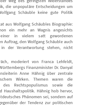
s der Weg des geringsten Widerstandes
itik, die unpopuläre Entscheidungen um
Wolfgang Schäuble keine gute Politik
tat aus Wolfgang Schäubles Biographie:
chon ein mehr an Wagnis angesichts
 einer in vielem satt gewordenen
en Auftrag, den Wolfgang Schäuble auch
in der Verantwortung stehen, nicht
äch, moderiert von Franca Lehfeldt,
-Württembergs Finanzminister Dr. Danyal
sleiterin Anne Hähnig über zentrale
itischem Wirken. Themen waren die
eg des Rechtspopulismus sowie die
 Haushaltspolitik. Hähnig hob hervor,
 ostdeutsches Phänomen sei, sondern auf
 gegenüber der Tendenz zur politischen