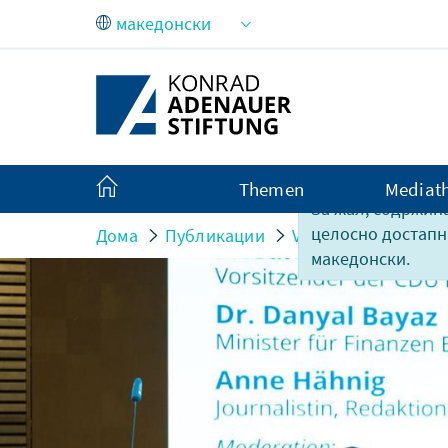
Skip to Main Content
Themen
Mediat
За жал, содржина
целосно достапн
Дома
Публикации
Veranstaltungsberic
македонски.