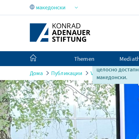
Skip to Main Content
Themen
Mediat
За жал, содржина
целосно достапн
Дома
Публикации
Veranstaltungsberic
македонски.