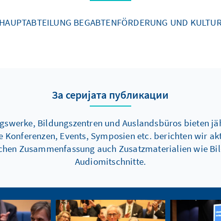
HAUPTABTEILUNG BEGABTENFÖRDERUNG UND KULTU
За серијата публикации
ngswerke, Bildungszentren und Auslandsbüros bieten jä
onferenzen, Events, Symposien etc. berichten wir aktu
tlichen Zusammenfassung auch Zusatzmaterialien wie Bi
Audiomitschnitte.