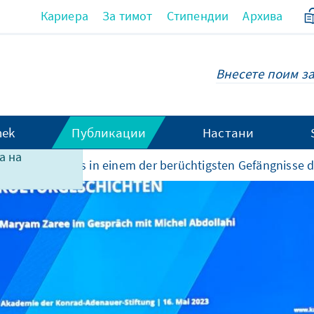
Кариера
За тимот
Стипендии
Архива
hek
Публикации
Настани
та не е
а на
hte
Wie ist es in einem der berüchtigsten Gefängnisse 