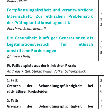
Klaus Zerres
Fortpflanzungsfreiheit und verantwortliche
2
Elternschaft. Zur ethischen Problematik
2
der Präimplantationsdiagnostik
3
Eberhard Schockenhoff
Die Gesundheit künftiger Generationen als
2
Legitimationsversuch für ethisch
5
umstrittene Forderungen
5
Dietmar Mieth
IV. Fallbeispiele aus der klinischen Praxis
Andreas Tittel, Stefan Willis, Volker Schumpelick
1. Fall:
2
Grenzen der Behandlungspflichtigkeit bei
6
6
rückfälligen Krebsleiden
2. Fall:
2
Grenzen der Behandlungspflichtigkeit bei
7