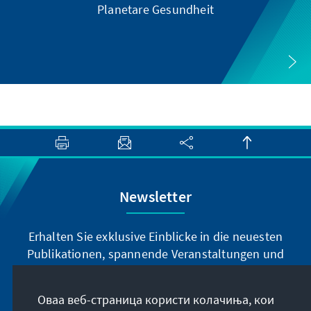
Planetare Gesundheit
Newsletter
Erhalten Sie exklusive Einblicke in die neuesten
Publikationen, spannende Veranstaltungen und
Projekte direkt von unserer Vorsitzenden
Annegret Kramp-Karrenbauer. Abonnieren Sie
Оваа веб-страница користи колачиња, кои
jetzt unseren Newsletter und bleiben Sie immer