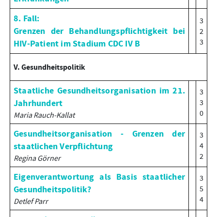
8. Fall:
3
Grenzen der Behandlungspflichtigkeit bei
2
3
HIV-Patient im Stadium CDC IV B
V. Gesundheitspolitik
Staatliche Gesundheitsorganisation im 21.
3
Jahrhundert
3
0
Maria Rauch-Kallat
Gesundheitsorganisation - Grenzen der
3
staatlichen Verpflichtung
4
2
Regina Görner
Eigenverantwortung als Basis staatlicher
3
Gesundheitspolitik?
5
4
Detlef Parr