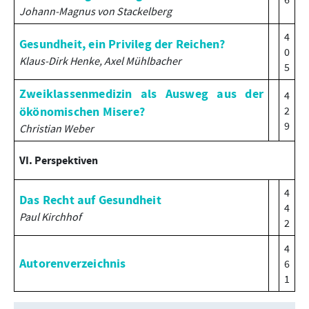
Johann-Magnus von Stackelberg
4
Gesundheit, ein Privileg der Reichen?
0
Klaus-Dirk Henke, Axel Mühlbacher
5
Zweiklassenmedizin als Ausweg aus der
4
ökönomischen Misere?
2
9
Christian Weber
VI. Perspektiven
4
Das Recht auf Gesundheit
4
Paul Kirchhof
2
4
Autorenverzeichnis
6
1