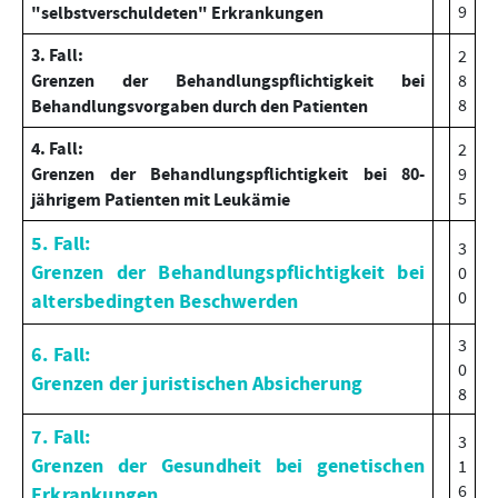
9
"selbstverschuldeten" Erkrankungen
3. Fall:
2
Grenzen der Behandlungspflichtigkeit bei
8
8
Behandlungsvorgaben durch den Patienten
4. Fall:
2
Grenzen der Behandlungspflichtigkeit bei 80-
9
5
jährigem Patienten mit Leukämie
5. Fall:
3
Grenzen der Behandlungspflichtigkeit bei
0
0
altersbedingten Beschwerden
3
6. Fall:
0
Grenzen der juristischen Absicherung
8
7. Fall:
3
Grenzen der Gesundheit bei genetischen
1
6
Erkrankungen