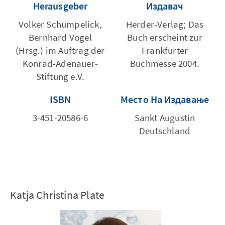
Herausgeber
Издавач
Volker Schumpelick,
Herder-Verlag; Das
Bernhard Vogel
Buch erscheint zur
(Hrsg.) im Auftrag der
Frankfurter
Konrad-Adenauer-
Buchmesse 2004.
Stiftung e.V.
ISBN
Место На Издавање
3-451-20586-6
Sankt Augustin
Deutschland
Katja Christina Plate