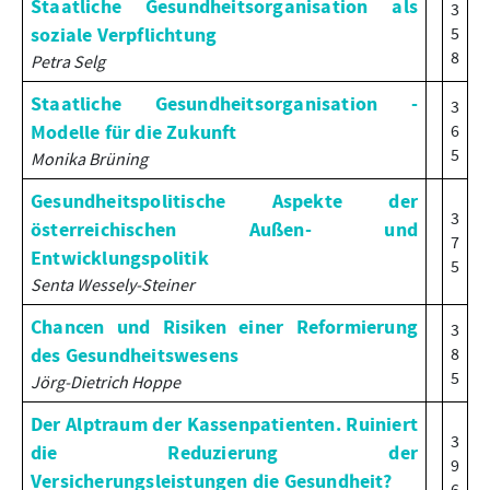
Staatliche Gesundheitsorganisation als
3
soziale Verpflichtung
5
8
Petra Selg
Staatliche Gesundheitsorganisation -
3
Modelle für die Zukunft
6
5
Monika Brüning
Gesundheitspolitische Aspekte der
3
österreichischen Außen- und
7
Entwicklungspolitik
5
Senta Wessely-Steiner
Chancen und Risiken einer Reformierung
3
des Gesundheitswesens
8
5
Jörg-Dietrich Hoppe
Der Alptraum der Kassenpatienten. Ruiniert
3
die Reduzierung der
9
Versicherungsleistungen die Gesundheit?
6