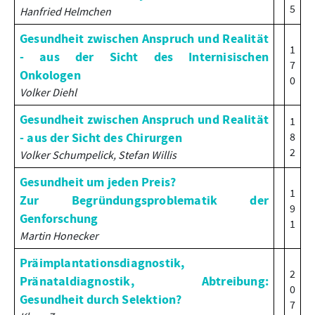
5
Hanfried Helmchen
Gesundheit zwischen Anspruch und Realität
1
- aus der Sicht des Internisischen
7
Onkologen
0
Volker Diehl
Gesundheit zwischen Anspruch und Realität
1
- aus der Sicht des Chirurgen
8
2
Volker Schumpelick, Stefan Willis
Gesundheit um jeden Preis?
1
Zur Begründungsproblematik der
9
Genforschung
1
Martin Honecker
Präimplantationsdiagnostik,
2
Pränataldiagnostik, Abtreibung:
0
Gesundheit durch Selektion?
7