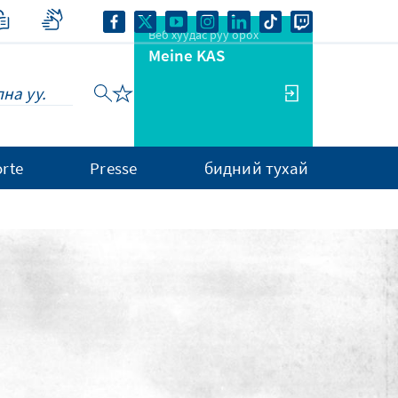
Веб хуудас руу орох
Meine KAS
rte
Presse
бидний тухай