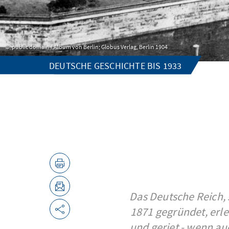
public domain / Album von Berlin; Globus Verlag, Berlin 1904
DEUTSCHE GESCHICHTE BIS 1933
Das Deutsche Reich, 
1871 gegründet, erle
und geriet - wenn au