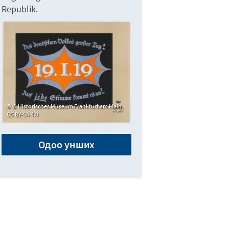
Republik.
© Historisches Museum Frankfurt am Main,
CC BY-SA 4.0
Одоо унших