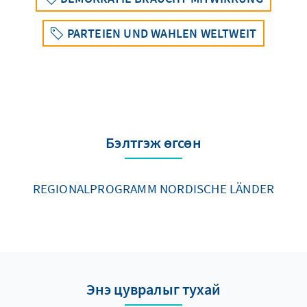
PARTEIEN UND WAHLEN WELTWEIT
Бэлтгэж өгсөн
REGIONALPROGRAMM NORDISCHE LÄNDER
Энэ цувралыг тухай