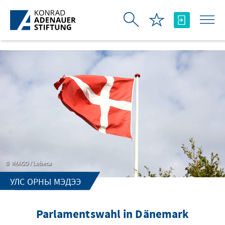
Skip to Main Content
IMAGO / Lobeca
УЛС ОРНЫ МЭДЭЭ
Parlamentswahl in Dänemark