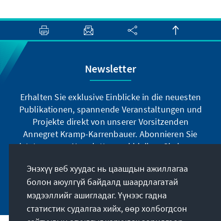
Newsletter
Erhalten Sie exklusive Einblicke in die neuesten
Publikationen, spannende Veranstaltungen und
Projekte direkt von unserer Vorsitzenden
Annegret Kramp-Karrenbauer. Abonnieren Sie
jetzt unseren Newsletter und bleiben Sie immer
auf dem Laufenden.
Энэхүү веб хуудас нь цаашдын ажиллагаа
болон аюулгүй байдалд шаардлагатай
Jetzt abonnieren
мэдээллийг ашигладаг. Үүнээс гадна
статистик судалгаа хийх, өөр холбогдсон