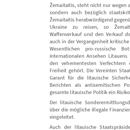
Žemaitaitis, steht nicht nur wegen 
sondern auch bezüglich staatskri
Žemaitaitis herabwürdigend gegenüb
Ukraine zu reisen, so Žemaita
Waffenverkauf und den Verkauf des
auch in der Vergangenheit kritisch
Wesentlichen pro-russische Bo
internationalen Ansehen Litauens 
den vehementesten Verfechtern 
Freiheit gehört. Die Vereinten Sta
Garant für die litauische Sicherh
Berichten als antisemitischen Pol
gesamte litauische Politik ein Risiko
Der litauische Sonderermittlungs
über die mögliche illegale Finanz
eingeleitet.
Auch der litauische Staatspräsid