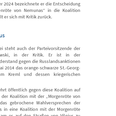
r 2024 bezeichnete er die Entscheidung
enröte von Nemunas“ in die Koalition
 er sich mit Kritik zurück.
us
ei steht auch der Parteivorsitzende der
ski, in der Kritik. Er ist in der
derstand gegen die Russlandsanktionen
Mai 2014 das orange-schwarze St.-Georg-
um Kreml und dessen kriegerischen
ehrt öffentlich gegen diese Koalition auf
 der Koalition mit der „Morgenröte von
as gebrochene Wahlversprechen der
s in eine Koalition mit der Morgenröte
kam es auf den Straßen von Vilnius zu