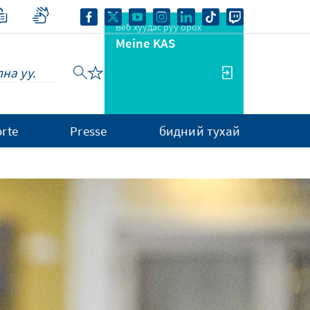
Веб хуудас руу орох
Meine KAS
rte
Presse
бидний тухай