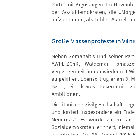
Partei mit Argusaugen. Im Novembe
der Sozialdemokraten, die „Morg
aufzunehmen, als Fehler. Aktuell hält
Große Massenproteste in Vilni
Neben Žemaitaitis und seiner Part
AWPL-ZChR, Waldemar Tomaszew
Vergangenheit immer wieder mit Wi
aufgefallen. Ebenso trug er am 9. 
Band, ein klares Bekenntnis z
Ambitionen.
Die litauische Zivilgesellschaft beg
und fordert insbesondere ein Ende
Nemunas“. Es wurde zudem an d
Sozialdemokraten erinnert, niemal
einzutreten. Am 26. August 2025 