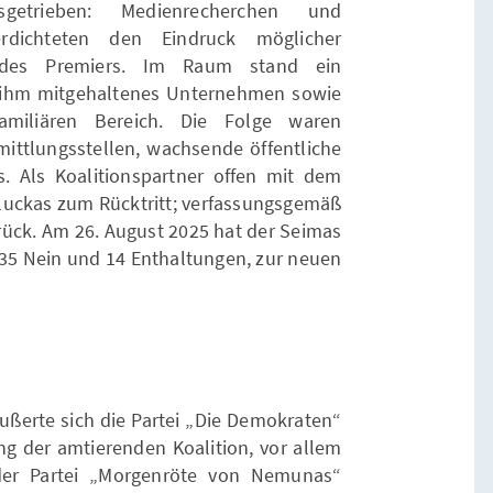
tsgetrieben: Medienrecherchen und
erdichteten den Eindruck möglicher
d des Premiers. Im Raum stand ein
n ihm mitgehaltenes Unternehmen sowie
amiliären Bereich. Die Folge waren
mittlungsstellen, wachsende öffentliche
us. Als Koalitionspartner offen mit dem
aluckas zum Rücktritt; verfassungsgemäß
rück. Am 26. August 2025 hat der Seimas
 35 Nein und 14 Enthaltungen, zur neuen
ußerte sich die Partei „Die Demokraten“
ung der amtierenden Koalition, vor allem
 der Partei „Morgenröte von Nemunas“