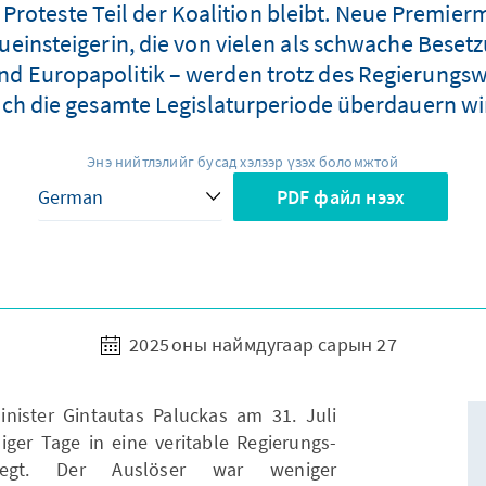
Proteste Teil der Koalition bleibt. Neue Premiermi
einsteigerin, die von vielen als schwache Besetz
 und Europapolitik – werden trotz des Regierungs
och die gesamte Legislaturperiode überdauern wird,
Энэ нийтлэлийг бусад хэлээр үзэх боломжтой
PDF файл нээх
2025 оны наймдугаар сарын 27
nister Gintautas Paluckas am 31. Juli
iger Tage in eine veritable Regierungs-
ewegt. Der Auslöser war weniger