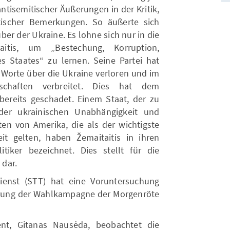
antisemitischer Äußerungen in der Kritik,
tischer Bemerkungen. So äußerte sich
er der Ukraine. Es lohne sich nur in die
itis, um „Bestechung, Korruption,
 Staates“ zu lernen. Seine Partei hat
e Worte über die Ukraine verloren und im
tschaften verbreitet. Dies hat dem
bereits geschadet. Einem Staat, der zu
der ukrainischen Unabhängigkeit und
aten von Amerika, die als der wichtigste
eit gelten, haben Žemaitaitis in ihren
itiker bezeichnet. Dies stellt für die
 dar.
dienst (STT) hat eine Voruntersuchung
ierung der Wahlkampagne der Morgenröte
ent, Gitanas Nausėda, beobachtet die