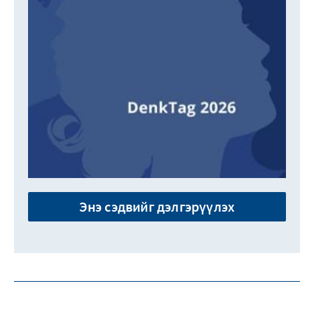
Энэ сэдвийг дэлгэрүүлэх