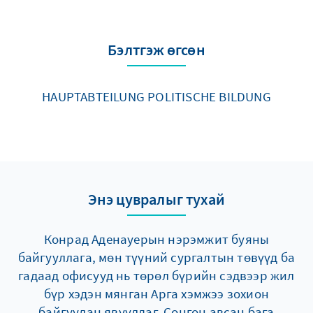
Бэлтгэж өгсөн
HAUPTABTEILUNG POLITISCHE BILDUNG
Энэ цувралыг тухай
Конрад Аденауерын нэрэмжит буяны
байгууллага, мөн түүний сургалтын төвүүд ба
гадаад офисууд нь төрөл бүрийн сэдвээр жил
бүр хэдэн мянган Арга хэмжээ зохион
байгуулан явуулдаг. Сонгон авсан бага