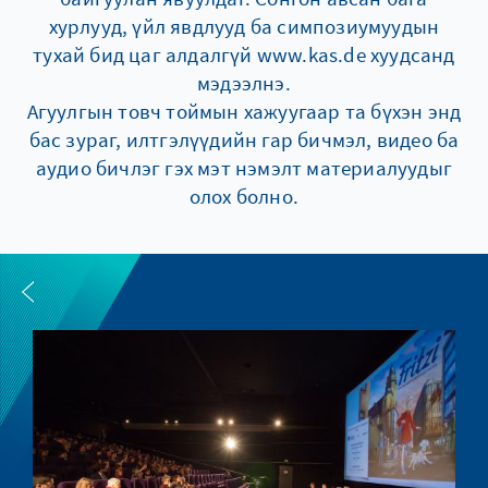
хурлууд, үйл явдлууд ба симпозиумуудын
тухай бид цаг алдалгүй www.kas.de хуудсанд
мэдээлнэ.
Агуулгын товч тоймын хажуугаар та бүхэн энд
бас зураг, илтгэлүүдийн гар бичмэл, видео ба
аудио бичлэг гэх мэт нэмэлт материалуудыг
олох болно.