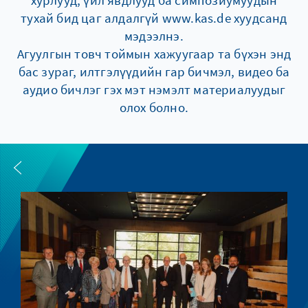
хурлууд, үйл явдлууд ба симпозиумуудын
тухай бид цаг алдалгүй www.kas.de хуудсанд
мэдээлнэ.
Агуулгын товч тоймын хажуугаар та бүхэн энд
бас зураг, илтгэлүүдийн гар бичмэл, видео ба
аудио бичлэг гэх мэт нэмэлт материалуудыг
олох болно.