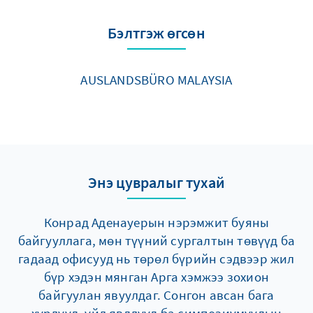
Бэлтгэж өгсөн
AUSLANDSBÜRO MALAYSIA
Энэ цувралыг тухай
Конрад Аденауерын нэрэмжит буяны
байгууллага, мөн түүний сургалтын төвүүд ба
гадаад офисууд нь төрөл бүрийн сэдвээр жил
бүр хэдэн мянган Арга хэмжээ зохион
байгуулан явуулдаг. Сонгон авсан бага