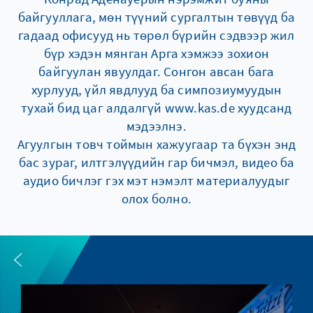
байгууллага, мөн түүний сургалтын төвүүд ба
гадаад офисууд нь төрөл бүрийн сэдвээр жил
бүр хэдэн мянган Арга хэмжээ зохион
байгуулан явуулдаг. Сонгон авсан бага
хурлууд, үйл явдлууд ба симпозиумуудын
тухай бид цаг алдалгүй www.kas.de хуудсанд
мэдээлнэ.
Агуулгын товч тоймын хажуугаар та бүхэн энд
бас зураг, илтгэлүүдийн гар бичмэл, видео ба
аудио бичлэг гэх мэт нэмэлт материалуудыг
олох болно.