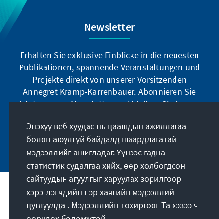
Newsletter
Erhalten Sie exklusive Einblicke in die neuesten
Publikationen, spannende Veranstaltungen und
Projekte direkt von unserer Vorsitzenden
Annegret Kramp-Karrenbauer. Abonnieren Sie
jetzt unseren Newsletter und bleiben Sie immer
auf dem Laufenden.
Энэхүү веб хуудас нь цаашдын ажиллагаа
болон аюулгүй байдалд шаардлагатай
Jetzt abonnieren
мэдээллийг ашигладаг. Үүнээс гадна
статистик судалгаа хийх, өөр холбогдсон
сайтуудын агуулгыг харуулах зорилгоор
хэрэглэгчдийн нэр хаягийн мэдээллийг
Бидний үүрэг зорилго
цуглуулдаг. Мэдээллийн тохиргоог Та хэзээ ч
өөрчлөх боломжтой.