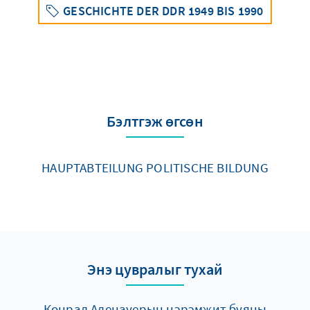
GESCHICHTE DER DDR 1949 BIS 1990
Бэлтгэж өгсөн
HAUPTABTEILUNG POLITISCHE BILDUNG
Энэ цувралыг тухай
Конрад Аденауерын нэрэмжит буяны