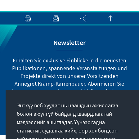
Newsletter
Erhalten Sie exklusive Einblicke in die neuesten
Publikationen, spannende Veranstaltungen und
Projekte direkt von unserer Vorsitzenden
Annegret Kramp-Karrenbauer. Abonnieren Sie
jetzt unseren Newsletter und bleiben Sie immer
auf dem Laufenden.
Энэхүү веб хуудас нь цаашдын ажиллагаа
болон аюулгүй байдалд шаардлагатай
Jetzt abonnieren
мэдээллийг ашигладаг. Үүнээс гадна
статистик судалгаа хийх, өөр холбогдсон
сайтуудын агуулгыг харуулах зорилгоор