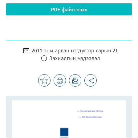
PDF файл нээх
2011 оны арван нэгдүгээр сарын 21
Захиалгын мэдээлэл