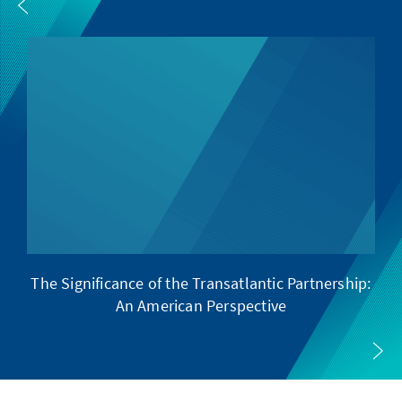
The Significance of the Transatlantic Partnership:
D
An American Perspective