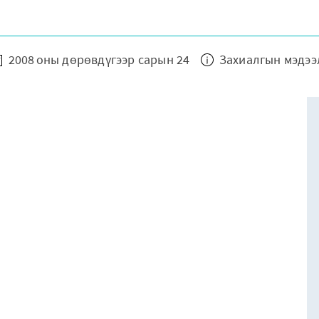
2008 оны дөрөвдүгээр сарын 24
Захиалгын мэдээ