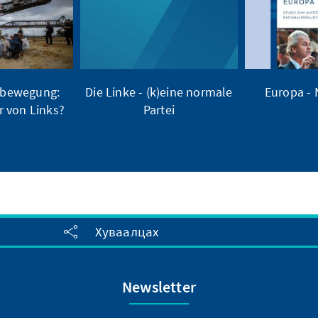
tbewegung:
Die Linke - (k)eine normale
Europa -
 von Links?
Partei
Хуваалцах
Newsletter