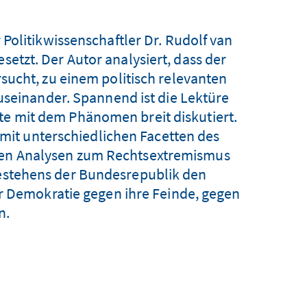
Politikwissenschaftler Dr. Rudolf van
tzt. Der Autor analysiert, dass der
sucht, zu einem politisch relevanten
useinander. Spannend ist die Lektüre
fte mit dem Phänomen breit diskutiert.
v mit unterschiedlichen Facetten des
ren Analysen zum Rechtsextremismus
Bestehens der Bundesrepublik den
r Demokratie gegen ihre Feinde, gegen
n.