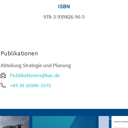
ISBN
978-3-939826-96-5
Publikationen
Abteilung Strategie und Planung
Publikationen@kas.de
+49 30 26996-3375