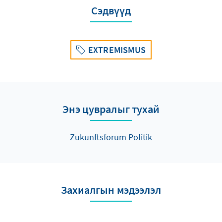
Сэдвүүд
EXTREMISMUS
Энэ цувралыг тухай
Zukunftsforum Politik
Захиалгын мэдээлэл