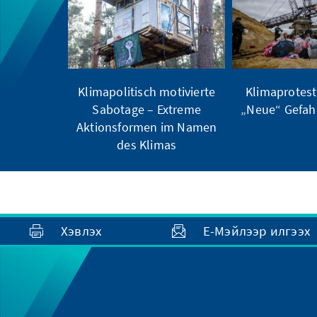
Klimapolitisch motivierte
Klimaprotes
Sabotage – Extreme
„Neue“ Gefahr
Aktionsformen im Namen
des Klimas
Хэвлэх
Е-Мэйлээр илгээх