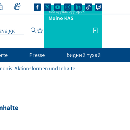
Веб хуудас руу орох
Meine KAS
rte
Presse
бидний тухай
ndnis: Aktionsformen und Inhalte
nhalte