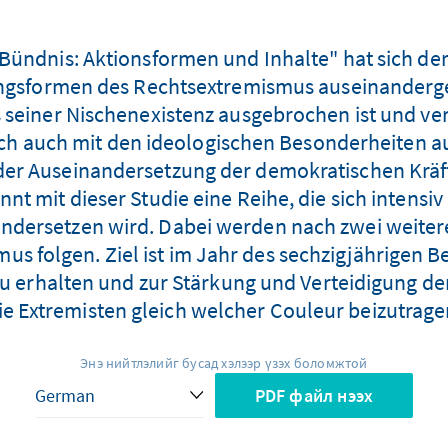
ündnis: Aktionsformen und Inhalte" hat sich der 
ngsformen des Rechtsextremismus auseinandergese
seiner Nischenexistenz ausgebrochen ist und ver
 sich auch mit den ideologischen Besonderheiten a
n der Auseinandersetzung der demokratischen Krä
t mit dieser Studie eine Reihe, die sich intensi
andersetzen wird. Dabei werden nach zwei weite
us folgen. Ziel ist im Jahr des sechzigjährigen 
zu erhalten und zur Stärkung und Verteidigung de
ie Extremisten gleich welcher Couleur beizutrage
Энэ нийтлэлийг бусад хэлээр үзэх боломжтой
PDF файл нээх