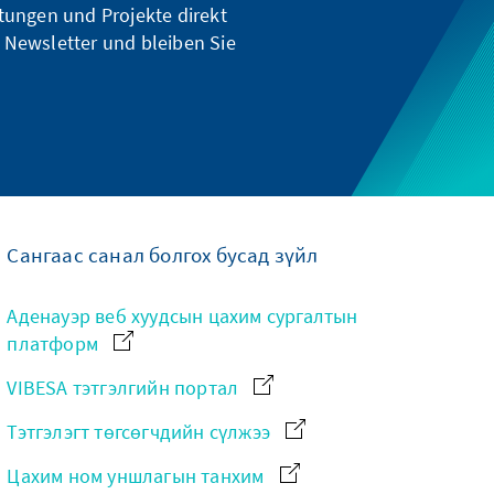
ltungen und Projekte direkt
 Newsletter und bleiben Sie
Сангаас санал болгох бусад зүйл
Аденауэр веб хуудсын цахим сургалтын
платформ
VIBESA тэтгэлгийн портал
Тэтгэлэгт төгсөгчдийн сүлжээ
Цахим ном уншлагын танхим