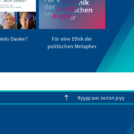
 Nein Danke?
Für eine Ethik der
politischen Metapher
Хуудсын эхлэл рүү