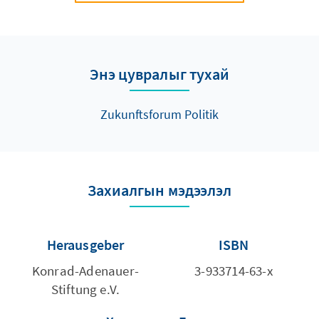
Энэ цувралыг тухай
Zukunftsforum Politik
Захиалгын мэдээлэл
Herausgeber
ISBN
Konrad-Adenauer-
3-933714-63-x
Stiftung e.V.