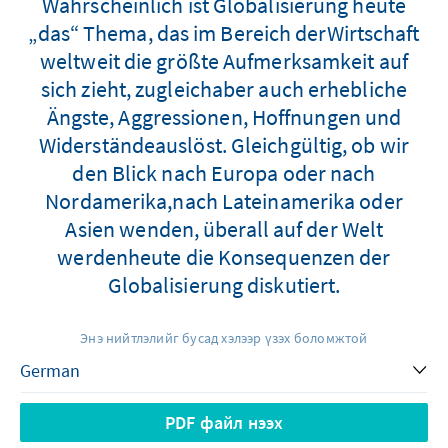
Wahrscheinlich ist Globalisierung heute
„das“ Thema, das im Bereich derWirtschaft
weltweit die größte Aufmerksamkeit auf
sich zieht, zugleichaber auch erhebliche
Ängste, Aggressionen, Hoffnungen und
Widerständeauslöst. Gleichgültig, ob wir
den Blick nach Europa oder nach
Nordamerika,nach Lateinamerika oder
Asien wenden, überall auf der Welt
werdenheute die Konsequenzen der
Globalisierung diskutiert.
Энэ нийтлэлийг бусад хэлээр үзэх боломжтой
PDF файл нээх