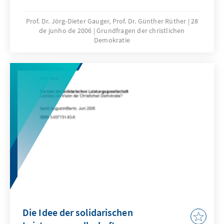
Wahrnehmung ihrer Aufgaben ist ihr
christlich-demokratisches Werteverständnis.
Prof. Dr. Jörg-Dieter Gauger, Prof. Dr. Günther Rüther
28
de junho de 2006
Grundfragen der christlichen
Demokratie
Die Idee der solidarischen