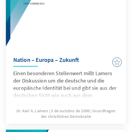
Nation – Europa – Zukunft
Einen besonderen Stellenwert mißt Lamers
der Diskussion um die deutsche und die
europäische Identität bei und gibt sie aus der
deutschen Sicht wie auch aus dem
Blickwinkel des Auslands wieder. Dabei
profitiert der Leser von Karl Lamers’
Dr. Karl A. Lamers
5 de outubro de 2006
Grundfragen
der christlichen Demokratie
besonderem außenpolitischen
Sachverstand.Acht Jahre war er