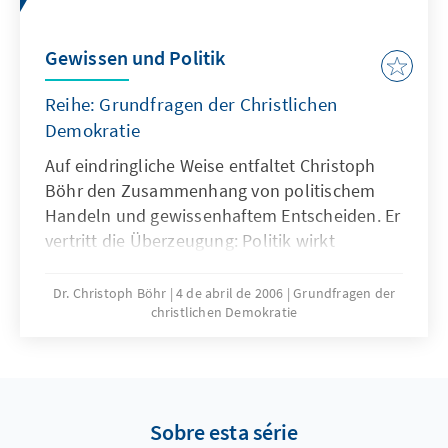
Gewissen und Politik
Reihe: Grundfragen der Christlichen
Demokratie
Auf eindringliche Weise entfaltet Christoph
Böhr den Zusammenhang von politischem
Handeln und gewissenhaftem Entscheiden. Er
vertritt die Überzeugung: Politik wirkt
selbstzerstörerisch, sobald sie die vom
Gewissen gesetzten Grenzen überschreitet.
Dr. Christoph Böhr
4 de abril de 2006
Grundfragen der
christlichen Demokratie
Sobre esta série