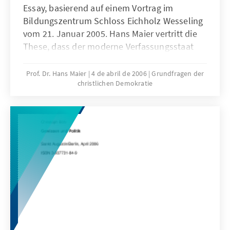
Essay, basierend auf einem Vortrag im
Bildungszentrum Schloss Eichholz Wesseling
vom 21. Januar 2005. Hans Maier vertritt die
These, dass der moderne Verfassungsstaat
ohne christliche Impulse nicht entstanden
wäre. Zunächst widmet sich der Autor dem –
Prof. Dr. Hans Maier
4 de abril de 2006
Grundfragen der
christlichen Demokratie
typisch christlichen – Phänomen der
„Entgötterung der Welt“. Eine aus dem
Christentum erwachsene Anthropologie und
ihre Bedeutung für den Staat sind Thema des
zweiten Teils.