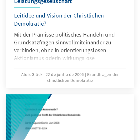
Leistungsgesellschaft
Leitidee und Vision der Christlichen
Demokratie?
Mit der Prämisse politisches Handeln und
Grundsatzfragen sinnvollmiteinander zu
verbinden, ohne in orientierungslosen
Aktionismus oderin wirkungslose
Grundsatzdebatten abzugleiten, bietet Alois
Glück dieIdee der Solidarischen
Alois Glück
22 de junho de 2006
Grundfragen der
christlichen Demokratie
Leitungsgesellschaft als Ansatz für die
Frage,welche ordnungspolitischen
Überlegungen wir in der modernen
Gesellschaftanstellen müssen.