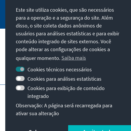
Este site utiliza cookies, que são necessários
Jetzt abonnieren
para a operação e a segurança do site. Além
disso, o site coleta dados anônimos de
usuários para análises estatísticas e para exibir
Nossa missão
conteúdo integrado de sites externos. Você
pode alterar as configurações de cookies a
Contato
qualquer momento.
Saiba mais
Cookies técnicos necessários
Mais ofertas da fundação
Cookies para análises estatísticas
Cookies para exibição de conteúdo
Impressão
Privacidade
Termos de uso
integrado
Erklärung zur Barrierefreiheit
Barriere melden
Observação: A página será recarregada para
Mapa do site
ativar sua alteração
© Konrad-Adenauer-Stiftung e.V. 2026