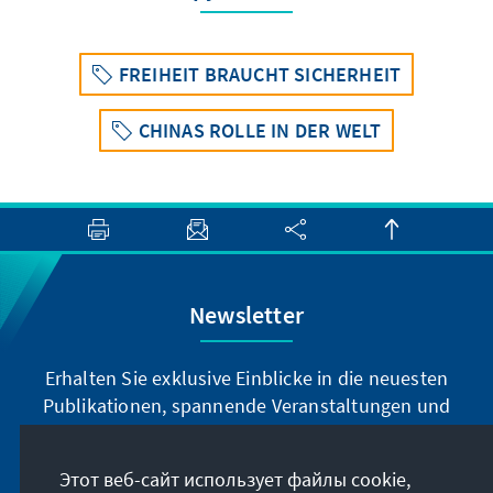
FREIHEIT BRAUCHT SICHERHEIT
CHINAS ROLLE IN DER WELT
Newsletter
Erhalten Sie exklusive Einblicke in die neuesten
Publikationen, spannende Veranstaltungen und
Projekte direkt von unserer Vorsitzenden
Annegret Kramp-Karrenbauer. Abonnieren Sie
Этот веб-сайт использует файлы cookie,
jetzt unseren Newsletter und bleiben Sie immer