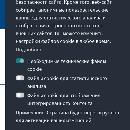
безопасности сайта. Кроме того, веб-сайт
собирает анонимные пользовательские
Jetzt abonnieren
данные для статистического анализа и
отображения встроенного контента с
внешних сайтов. Вы можете изменить
настройки файлов cookie в любое время.
Наша миссия
Подробнее
Контакты
Необходимые технические файлы
cookie
Другие предложения от фонда
Файлы cookie для статистического
анализа
Отпечаток
Политика конфиденциальности
Файлы cookie для отображения
Пользовательское соглашение
интегрированного контента
Erklärung zur Barrierefreiheit
Barriere melden
Примечание: Страница будет перезагружена
Карта сайта
для активации ваших изменений
© Konrad-Adenauer-Stiftung e.V. 2026