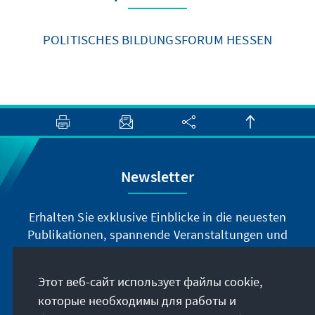
POLITISCHES BILDUNGSFORUM HESSEN
Newsletter
Erhalten Sie exklusive Einblicke in die neuesten
Publikationen, spannende Veranstaltungen und
Projekte direkt von unserer Vorsitzenden
Annegret Kramp-Karrenbauer. Abonnieren Sie
Этот веб-сайт использует файлы cookie,
jetzt unseren Newsletter und bleiben Sie immer
которые необходимы для работы и
auf dem Laufenden.