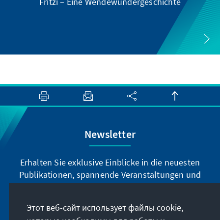
Fritzi – Eine Wendewundergeschichte
Newsletter
Erhalten Sie exklusive Einblicke in die neuesten
Publikationen, spannende Veranstaltungen und
Projekte direkt von unserer Vorsitzenden
Annegret Kramp-Karrenbauer. Abonnieren Sie
Этот веб-сайт использует файлы cookie,
jetzt unseren Newsletter und bleiben Sie immer