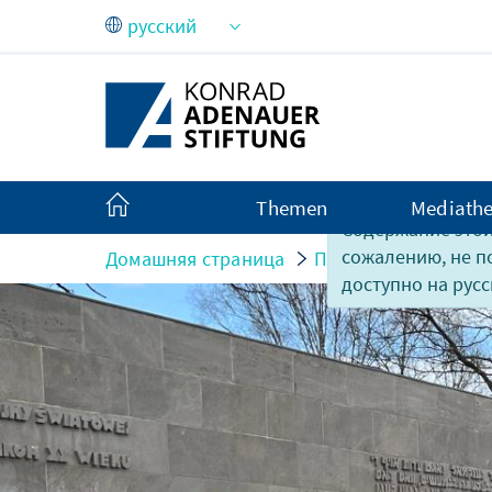
Skip to Main Content
Themen
Mediath
Содержание этой
сожалению, не 
Домашняя страница
Публикации
мат
доступно на русс