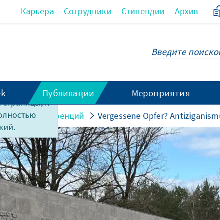
Карьера
Сотрудники
Стипендии
Архив
ek
Публикации
Мероприятия
 страницы, к
полностью
ериалы конференций
Vergessene Opfer? Antiziganism
кий.