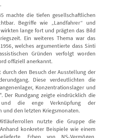
.
5 machte die tiefen gesellschaftlichen
chtbar. Begriffe wie „Landfahrer“ und
 wirkten lange fort und prägten das Bild
iegszeit. Ein weiteres Thema war das
 1956, welches argumentierte dass Sinti
ssistischen Gründen verfolgt worden
rd offiziell anerkannt.
it durch den Besuch der Ausstellung der
erundgang. Diese verdeutlichten die
fangenenlager, Konzentrationslager und
. Der Rundgang zeigte eindrücklich die
en und die enge Verknüpfung der
 und den letzten Kriegsmonaten.
itläuferrollen nutzte die Gruppe die
Anhand konkreter Beispiele wie einem
elieferte, Erben von NS-Vermögen,