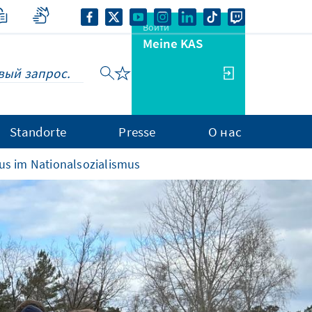
Войти
Meine KAS
Standorte
Presse
О нас
us im Nationalsozialismus