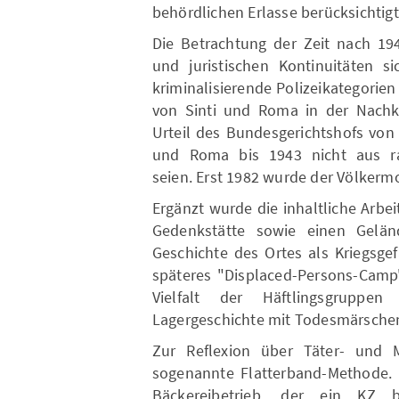
behördlichen Erlasse berücksichtigt
Die Betrachtung der Zeit nach 194
und juristischen Kontinuitäten si
kriminalisierende Polizeikategorien
von Sinti und Roma in der Nachkr
Urteil des Bundesgerichtshofs von
und Roma bis 1943 nicht aus ra
seien. Erst 1982 wurde der Völkermo
Ergänzt wurde die inhaltliche Arbe
Gedenkstätte sowie einen Geländ
Geschichte des Ortes als Kriegsge
späteres "Displaced-Persons-Camp"
Vielfalt der Häftlingsgrupp
Lagergeschichte mit Todesmärschen
Zur Reflexion über Täter- und M
sogenannte Flatterband-Methode. 
Bäckereibetrieb, der ein KZ b