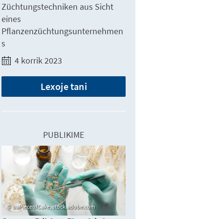
Züchtungstechniken aus Sicht
eines
Pflanzenzüchtungsunternehmen
s
4 korrik 2023
Lexoje tani
PUBLIKIME
uaPieceofCake, stock.adobe.com