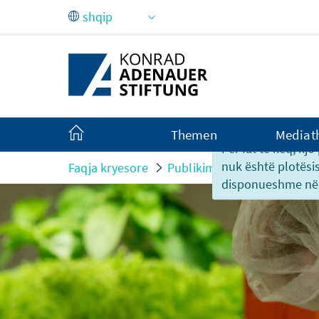
Skip to Main Content
Themen
Mediat
Për fat të keq, kj
nuk është plotësi
Faqja kryesore
Publikime
„Die Pflanzen
disponueshme në 