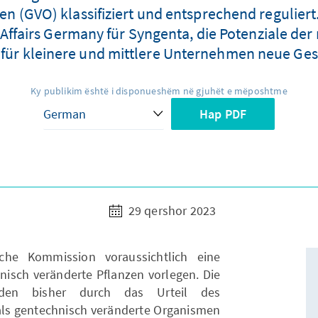
 (GVO) klassifiziert und entsprechend reguliert.
 Affairs Germany für Syngenta, die Potenziale de
 für kleinere und mittlere Unternehmen neue Ges
Ky publikim është i disponueshëm në gjuhët e mëposhtme
Hap PDF
29 qershor 2023
che Kommission voraussichtlich eine
hnisch veränderte Pflanzen vorlegen. Die
rden bisher durch das Urteil des
als gentechnisch veränderte Organismen