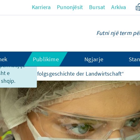
Karriera
Punonjësit
Bursat
Arkiva
hek
Publikime
Ngjarje
Stan
o përmbajtje
sht e
zucht ist eine Erfolgsgeschichte der Landwirtschaft“
shqip.