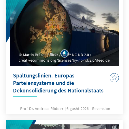
Martin Brázdil / flickr / CC BY-NC-ND 2.0 /
creativecommons.org/licenses/by-nc-nd/2.0/deed.de
Spaltungslinien. Europas
Parteiensysteme und die
Dekonsolidierung des Nationalstaats
Prof. Dr. Andreas Rödder
6 gusht 2026
Rezension