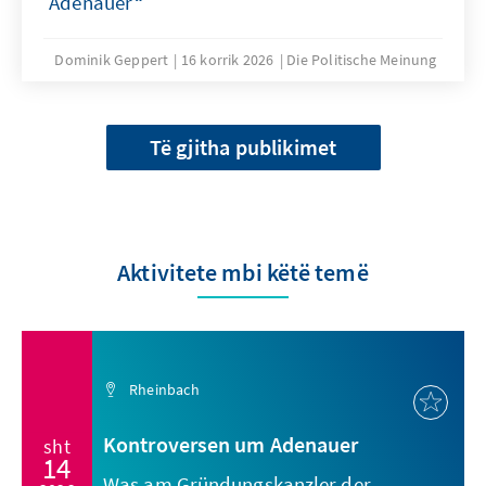
Adenauer“
Dominik Geppert
16 korrik 2026
Die Politische Meinung
Të gjitha publikimet
Aktivitete mbi këtë temë
Rheinbach
Kontroversen um Adenauer
sht
14
Was am Gründungskanzler der