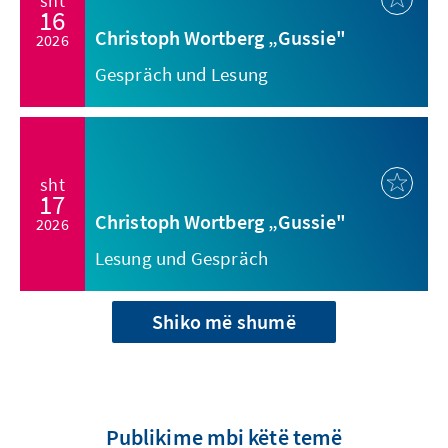
sht
16
Christoph Wortberg „Gussie"
2026
Gespräch und Lesung
sht
17
Christoph Wortberg „Gussie"
2026
Lesung und Gespräch
Shiko më shumë
Publikime mbi këtë temë