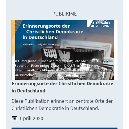
PUBLIKIME
Hintergrund: © unsplash/romankraft; Foto oben – © KAS/Peter
Bouserath; Fotos unten (v.l.n.r.) – © KAS/Siegfried Krüger;
KAS/Hilberath; CDU-Bundesgeschäftsstelle; Bundesarchiv, Bild 183-
V00104/Schaaf
Erinnerungsorte der Christlichen Demokratie
in Deutschland
Diese Publikation erinnert an zentrale Orte der
Christlichen Demokratie in Deutschland.
1 prill 2020