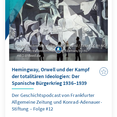
Ars Electronica - Robert Bauernhansl / flickr / CC BY-NC-
ND 2.0 / creativecommons.org/licenses/by-nc-
nd/2.0/deed.de
Hemingway, Orwell und der Kampf
der totalitären Ideologien: Der
Spanische Bürgerkrieg 1936–1939
Der Geschichtspodcast von Frankfurter
Allgemeine Zeitung und Konrad-Adenauer-
Stiftung – Folge #12