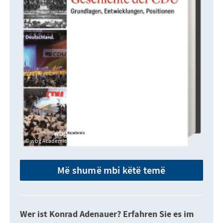
wbg Academic
Më shumë mbi këtë temë
Wer ist Konrad Adenauer? Erfahren Sie es im