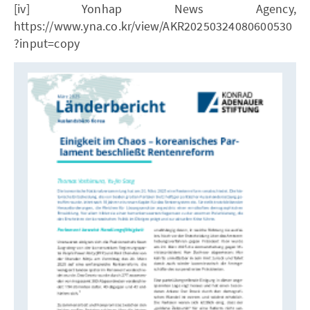
[iv] Yonhap News Agency,
https://www.yna.co.kr/view/AKR20250324080600530
?input=copy