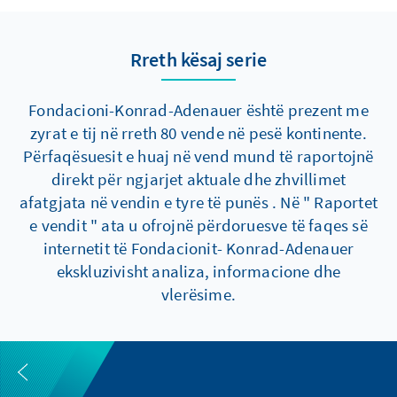
Rreth kësaj serie
Fondacioni-Konrad-Adenauer është prezent me
zyrat e tij në rreth 80 vende në pesë kontinente.
Përfaqësuesit e huaj në vend mund të raportojnë
direkt për ngjarjet aktuale dhe zhvillimet
afatgjata në vendin e tyre të punës . Në " Raportet
e vendit " ata u ofrojnë përdoruesve të faqes së
internetit të Fondacionit- Konrad-Adenauer
ekskluzivisht analiza, informacione dhe
vlerësime.