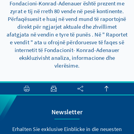
Fondacioni-Konrad-Adenauer është prezent me
zyrat e tij në rreth 80 vende në pesë kontinente.
Përfaqësuesit e huaj në vend mund të raportojnë
direkt për ngjarjet aktuale dhe zhvillimet
afatgjata në vendin e tyre të punës . Në " Raportet
e vendit " ata u ofrojnë përdoruesve të faqes së
internetit të Fondacionit- Konrad-Adenauer
ekskluzivisht analiza, informacione dhe
vlerësime.
Newsletter
Erhalten Sie exklusive Einblicke in die neuesten