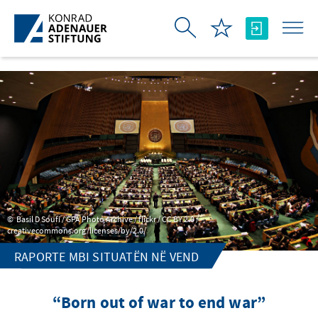
Skip to Main Content
Basil D Soufi / GPA Photo Archive / flickr / CC BY 2.0 /
creativecommons.org/licenses/by/2.0/
RAPORTE MBI SITUATËN NË VEND
“Born out of war to end war”