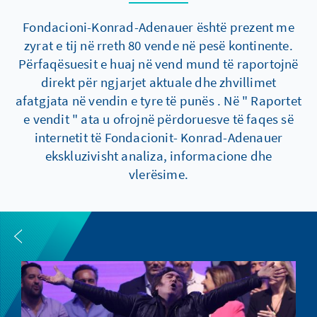
Fondacioni-Konrad-Adenauer është prezent me
zyrat e tij në rreth 80 vende në pesë kontinente.
Përfaqësuesit e huaj në vend mund të raportojnë
direkt për ngjarjet aktuale dhe zhvillimet
afatgjata në vendin e tyre të punës . Në " Raportet
e vendit " ata u ofrojnë përdoruesve të faqes së
internetit të Fondacionit- Konrad-Adenauer
ekskluzivisht analiza, informacione dhe
vlerësime.