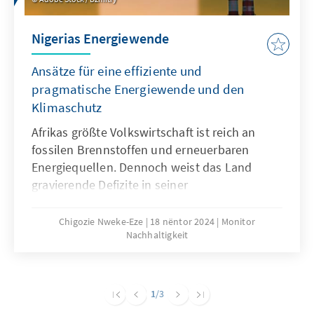
Nigerias Energiewende
Ansätze für eine effiziente und
pragmatische Energiewende und den
Klimaschutz
Afrikas größte Volkswirtschaft ist reich an
fossilen Brennstoffen und erneuerbaren
Energiequellen. Dennoch weist das Land
gravierende Defizite in seiner
Energieversorgung auf, die sein
Wirtschaftswachstum und seine
Chigozie Nweke-Eze
18 nëntor 2024
Monitor
Nachhaltigkeit
Industrialisierung hemmen. Für einen
gerechten und effizienten Übergang zu einem
nachhaltigen Energiesystem bedarf es einer
Kombination aus politischen,
1
/3
technologischen und finanziellen