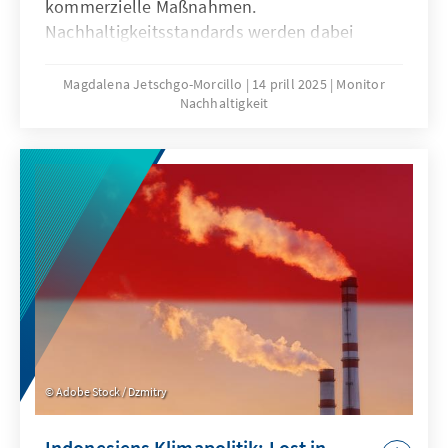
kommerzielle Maßnahmen.
Nachhaltigkeitsstandards werden dabei
untergeordnet, individuelle Grundrechte
aufgrund eines anderen
Magdalena Jetschgo-Morcillo
14 prill 2025
Monitor
Nachhaltigkeit
Menschenrechtsverständnisses relativiert.
Deutschland könnte von Chinas
pragmatischer Herangehensweise lernen
seine EZ strategischer und
interessengeleiteter auszurichten. Dazu
gehört im Interesse der Glaubwürdigkeit auch
die Achtung von Menschenrechten und
Rechtsstaatlichkeit. Zugleich muss das
Bedürfnis der Partnerländer nach
wirtschaftlicher Entwicklung stärker in den
Mittelpunkt der EZ rücken.
Adobe Stock / Dzmitry
Indonesiens Klimapolitik: Lost in