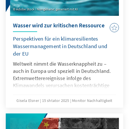
Adobe Stock / Nongkhane; generiert mit KI
Wasser wird zur kritischen Ressource
Perspektiven für ein klimaresilientes
Wassermanagement in Deutschland und
der EU
Weltweit nimmt die Wasserknappheit zu –
auch in Europa und speziell in Deutschland.
Extremwetterereignisse infolge des
Klimawandels verursachen kostenträchtige
Schäden und gefährden Existenzen.
Gleichzeitig geraten Wasservorräte durch
Gisela Elsner
15 shtator 2025
Monitor Nachhaltigkeit
Verschmutzung, Übernutzung und die
Gewinnung erneuerbarer Energien unter
Druck. Ökonomische und ökologische
Konflikte sind die Folgen, die künftig auch die