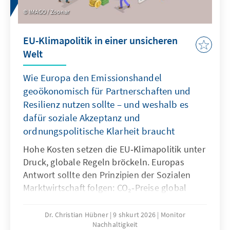
IMAGO / Zoonar
EU-Klimapolitik in einer unsicheren
Welt
Wie Europa den Emissionshandel
geoökonomisch für Partnerschaften und
Resilienz nutzen sollte – und weshalb es
dafür soziale Akzeptanz und
ordnungspolitische Klarheit braucht
Hohe Kosten setzen die EU‑Klimapolitik unter
Druck, globale Regeln bröckeln. Europas
Antwort sollte den Prinzipien der Sozialen
Marktwirtschaft folgen: CO₂‑Preise global
angleichen und verlässliche Regeln schaffen.
Dazu kann die EU ihren CO₂‑Grenzausgleich
Dr. Christian Hübner
9 shkurt 2026
Monitor
Nachhaltigkeit
(CBAM) als Anreiz für Klimaclubs nutzen und