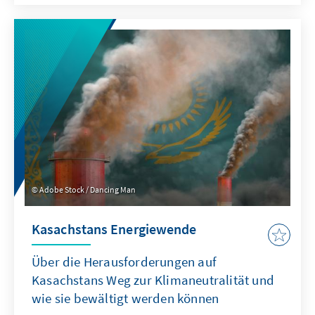
beschleunigten Abkehr von fossilen
Brennstoffen birgt nicht zu unterschätzende
Risiken für die kolumbianische Wirtschaft und
Gesellschaft. Daher ist es entscheidend, den
Übergang mit
Reindustrialisierungsmaßnahmen und einer
Diversifizierung der Exporte zu unterstützen,
um die notwendige Stabilität zu
gewährleisten.
Adobe Stock / Dancing Man
Kasachstans Energiewende
Über die Herausforderungen auf
Kasachstans Weg zur Klimaneutralität und
wie sie bewältigt werden können