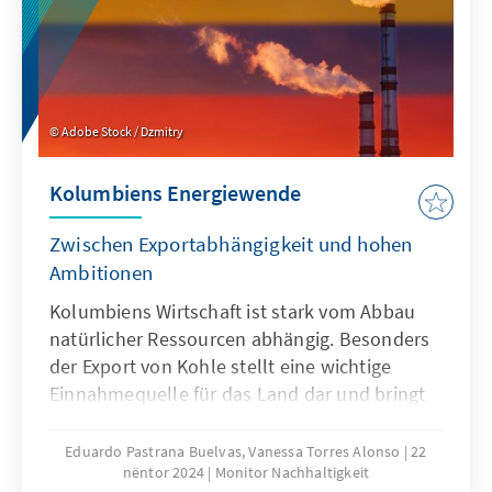
tiefgreifenderes Klimabewusstsein zu
schaffen.
Adobe Stock / Dzmitry
Kolumbiens Energiewende
Zwischen Exportabhängigkeit und hohen
Ambitionen
Kolumbiens Wirtschaft ist stark vom Abbau
natürlicher Ressourcen abhängig. Besonders
der Export von Kohle stellt eine wichtige
Einnahmequelle für das Land dar und bringt
im Hinblick auf die geplante Energiewende
enorme Herausforderungen mit sich. Die
Eduardo Pastrana Buelvas, Vanessa Torres Alonso
22
nëntor 2024
Monitor Nachhaltigkeit
Umsetzung einer abrupten und