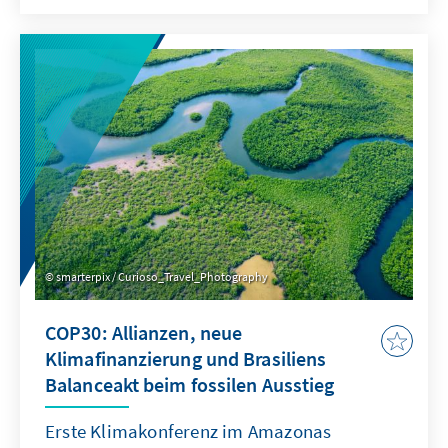
über Artikel 6 gezielt Partnerschaften
aufbauen. Voraussetzung ist Akzeptanz im
Inneren: Einnahmen aus der CO₂‑Bepreisung
sichtbar, fair und nachvollziehbar
zurückgeben – und den EU-Emissionshandel
als Leitinstrument ordnungspolitisch stärken.
smarterpix / Curioso_Travel_Photography
COP30: Allianzen, neue
Klimafinanzierung und Brasiliens
Balanceakt beim fossilen Ausstieg
Erste Klimakonferenz im Amazonas