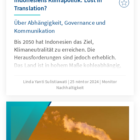
Translation?
Über Abhängigkeit, Governance und
Kommunikation
Bis 2050 hat Indonesien das Ziel,
Klimaneutralität zu erreichen. Die
Herausforderungen sind jedoch erheblich.
Das Land ist in hohem Maße kohleabhängig,
sowohl in der Stromerzeugung als auch
hinsichtlich der Exporterlöse. Der Ausstieg aus
Linda Yanti Sulistiawati
25 nëntor 2024
Monitor
Nachhaltigkeit
fossilen Brennstoffen und die Umsetzung
einer effektiven Klimapolitik erfordern einen
umfassenden Ansatz, der nationale Politik in
die lokale Umsetzung integriert, finanzielle
und strukturelle Hindernisse überwindet und
auf internationale Zusammenarbeit setzt. Es
wird entscheidend sein, auf allen Ebenen ein