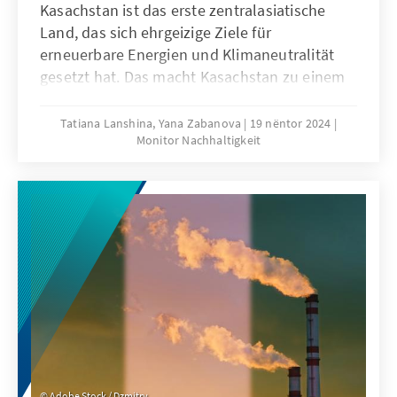
Kasachstan ist das erste zentralasiatische
Land, das sich ehrgeizige Ziele für
erneuerbare Energien und Klimaneutralität
gesetzt hat. Das macht Kasachstan zu einem
Vorreiter der Energietransition in der Region,
jedoch sieht sich das Land erheblichen
Tatiana Lanshina, Yana Zabanova
19 nëntor 2024
Monitor Nachhaltigkeit
Herausforderungen ausgesetzt. Trotz
bisheriger Fortschritte bedarf es tiefgreifender
Sektorreformen, einer effektiven CO2-
Bepreisung und der richtigen Balance
zwischen wirtschaftlichem Wachstum und
umweltbewusster Verantwortung, um
langfristig eine nachhaltige und
kohlenstoffarme Zukunft zu erreichen.
Adobe Stock / Dzmitry