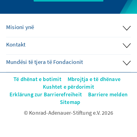
Misioni ynë
Kontakt
Mundësi të tjera të Fondacionit
Të dhënat e botimit
Mbrojtja e të dhënave
Kushtet e përdorimit
Erklärung zur Barrierefreiheit
Barriere melden
Sitemap
© Konrad-Adenauer-Stiftung e.V. 2026