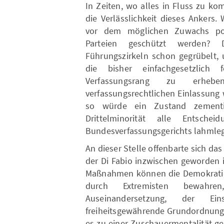
In Zeiten, wo alles in Fluss zu k
die Verlässlichkeit dieses Ankers
vor dem möglichen Zuwachs popu
Parteien geschützt werden? 
Führungszirkeln schon gegrübelt, 
die bisher einfachgesetzlich f
Verfassungsrang zu erheb
verfassungsrechtlichen Einlassung 
so würde ein Zustand zementi
Drittelminorität alle Entsch
Bundesverfassungsgerichts lahmle
An dieser Stelle offenbarte sich da
der Di Fabio inzwischen geworden is
Maßnahmen können die Demokratie 
durch Extremisten bewahre
Auseinandersetzung, der E
freiheitsgewährende Grundordnung.
es zu einer Zuschauermentalität 