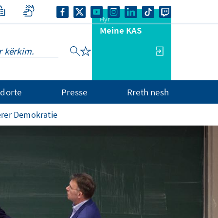
Hyr
Meine KAS
dorte
Presse
Rreth nesh
erer Demokratie