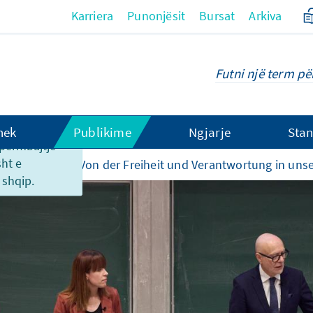
Karriera
Punonjësit
Bursat
Arkiva
hek
Publikime
Ngjarje
Stan
o përmbajtje
sht e
 aktivitetet
Von der Freiheit und Verantwortung in uns
shqip.