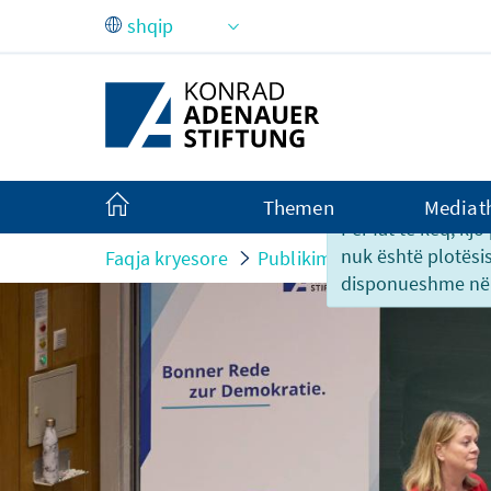
Skip to Main Content
Themen
Mediat
Për fat të keq, kj
nuk është plotësi
Faqja kryesore
Publikime
kontribute per
disponueshme në 