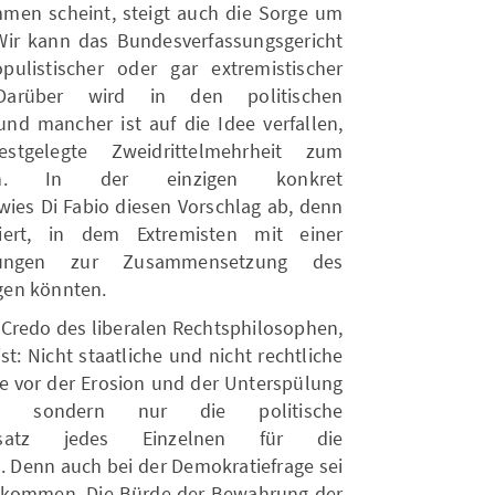
ommen scheint, steigt auch die Sorge um
. Wir kann das Bundesverfassungsgericht
listischer oder gar extremistischer
Darüber wird in den politischen
und mancher ist auf die Idee verfallen,
estgelegte Zweidrittelmehrheit zum
en. In der einzigen konkret
wies Di Fabio diesen Vorschlag ab, denn
ert, in dem Extremisten mit einer
eidungen zur Zusammensetzung des
gen könnten.
s Credo des liberalen Rechtsphilosophen,
t: Nicht staatliche und nicht rechtliche
vor der Erosion und der Unterspülung
n, sondern nur die politische
insatz jedes Einzelnen für die
 Denn auch bei der Demokratiefrage sei
gekommen. Die Bürde der Bewahrung der