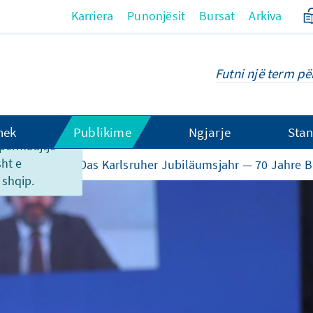
Karriera
Punonjësit
Bursat
Arkiva
hek
Publikime
Ngjarje
Stan
o përmbajtje
sht e
 aktivitetet
Das Karlsruher Jubiläumsjahr — 70 Jahre 
shqip.