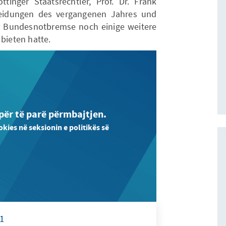
ttinger Staatsrechtler, Prof. Dr. Frank
heidungen des vergangenen Jahres und
r Bundesnotbremse noch einige weitere
 bieten hatte.
 për të parë përmbajtjen.
okies në seksionin e politikës së
 1