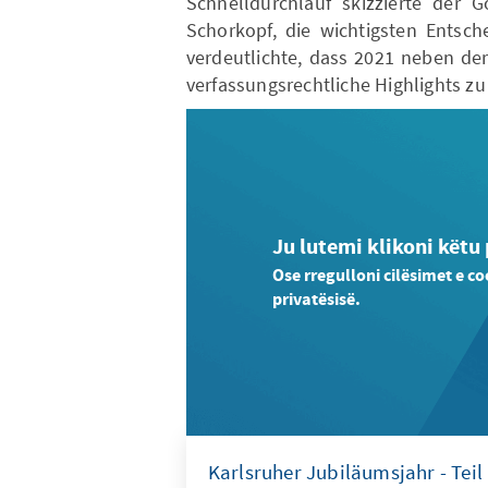
Schnelldurchlauf skizzierte der Gö
Schorkopf, die wichtigsten Entsc
verdeutlichte, dass 2021 neben de
verfassungsrechtliche Highlights zu
Ju lutemi klikoni këtu
Ose rregulloni cilësimet e co
privatësisë.
Karlsruher Jubiläumsjahr - Teil