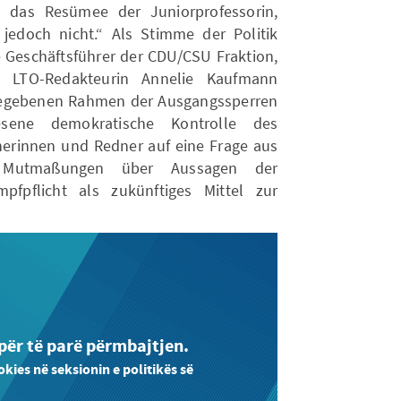
 das Resümee der Juniorprofessorin,
e jedoch nicht.“ Als Stimme der Politik
e Geschäftsführer der CDU/CSU Fraktion,
 LTO-Redakteurin Annelie Kaufmann
gegebenen Rahmen der Ausgangssperren
esene demokratische Kontrolle des
erinnen und Redner auf eine Frage aus
 Mutmaßungen über Aussagen der
pfpflicht als zukünftiges Mittel zur
 për të parë përmbajtjen.
okies në seksionin e politikës së