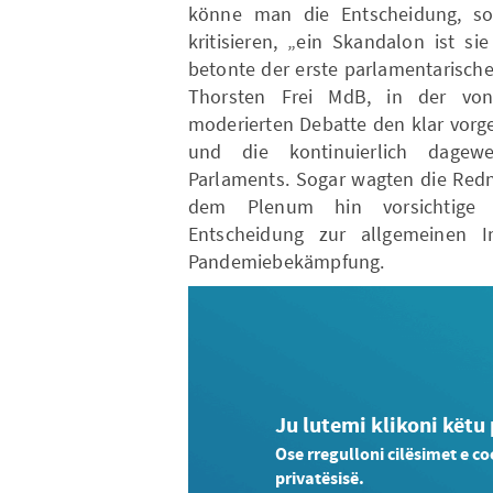
könne man die Entscheidung, so
kritisieren, „ein Skandalon ist si
betonte der erste parlamentarisch
Thorsten Frei MdB, in der von
moderierten Debatte den klar vor
und die kontinuierlich dagew
Parlaments. Sogar wagten die Redn
dem Plenum hin vorsichtige
Entscheidung zur allgemeinen Im
Pandemiebekämpfung.
Ju lutemi klikoni këtu
Ose rregulloni cilësimet e co
privatësisë.