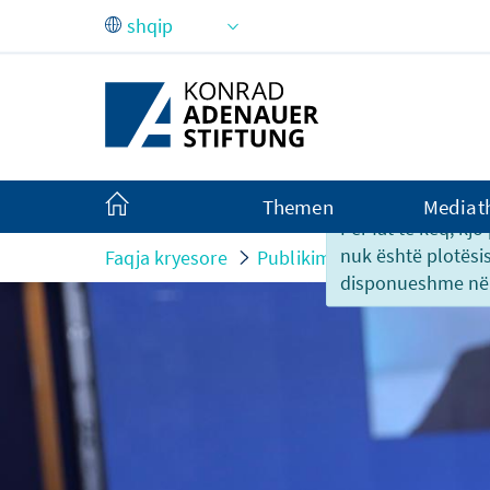
Skip to Main Content
Themen
Mediat
Për fat të keq, kj
nuk është plotësi
Faqja kryesore
Publikime
kontribute per
disponueshme në 