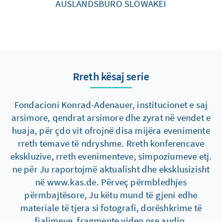
AUSLANDSBÜRO SLOWAKEI
Rreth kësaj serie
Fondacioni Konrad-Adenauer, institucionet e saj
arsimore, qendrat arsimore dhe zyrat në vendet e
huaja, për çdo vit ofrojnë disa mijëra evenimente
rreth temave të ndryshme. Rreth konferencave
ekskluzive, rreth evenimenteve, simpoziumeve etj.
ne për Ju raportojmë aktualisht dhe eksklusizisht
në www.kas.de. Përveç përmbledhjes
përmbajtësore, Ju këtu mund të gjeni edhe
materiale të tjera si fotografi, dorëshkrime të
fjalimeve, fragmente video ose audio.