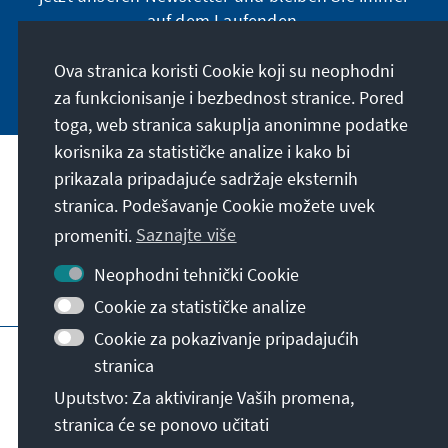
auf dem Laufenden.
Ova stranica koristi Cookie koji su neophodni
Jetzt abonnieren
za funkcionisanje i bezbednost stranice. Pored
toga, web stranica sakuplja anonimne podatke
korisnika za statističke analize i kako bi
Naša misija
prikazala pripadajuće sadržaje eksternih
stranica. Podešavanje Cookie možete uvek
Kontakt
promeniti.
Saznajte više
Neophodni tehnički Cookie
Ostalo u ponudi naše fondacije
Cookie za statističke analize
Cookie za pokazivanje pripadajućih
Impresum
Zaštita podataka
Uslovi korišćenja
stranica
Erklärung zur Barrierefreiheit
Barriere melden
Uputstvo: Za aktiviranje Vaših promena,
Mapa stranice
stranica će se ponovo učitati
© Konrad-Adenauer-Stiftung e.V. 2026