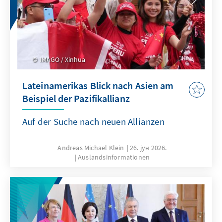
IMAGO / Xinhua
Lateinamerikas Blick nach Asien am
Beispiel der Pazifikallianz
Auf der Suche nach neuen Allianzen
Andreas Michael Klein
26. јун 2026.
Auslandsinformationen