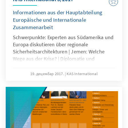
Informationen aus der Hauptabteilung
Europäische und Internationale
Zusammenarbeit
Schwerpunkte: Experten aus Südamerika und
Europa diskutieren über regionale
Sicherheitsarchitekturen | Jemen: Welche
Wege aus der Krise? | Diplomatie und
Terrorismusbekämpfung | Wie zukunftsfähig
ist Ugandas Flüchtlingspolitik? u.a.
19. децембар 2017.
KAS International