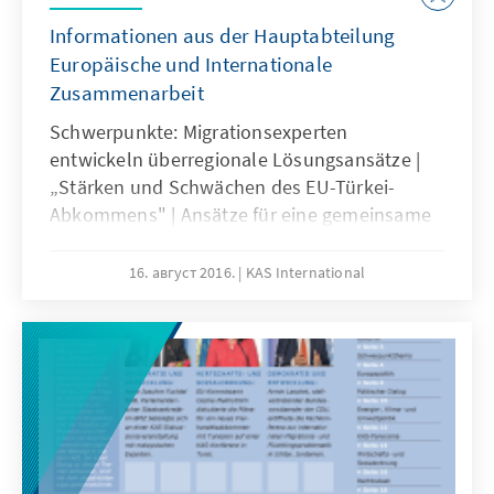
Informationen aus der Hauptabteilung
Europäische und Internationale
Zusammenarbeit
Schwerpunkte: Migrationsexperten
entwickeln überregionale Lösungsansätze |
„Stärken und Schwächen des EU-Türkei-
Abkommens" | Ansätze für eine gemeinsame
Migrationspolitik | Von der Leyen eröffnet
GLOBSEC | Politischer Dialog im asiatisch-
16. август 2016.
KAS International
pazifischenRaum | Organisierte Kriminalität
als Herausforderung für Lateinamerika u.a.